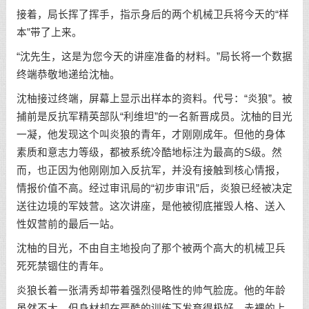
接着，局长挥了挥手，指示身后的两个机械卫兵将今天的“样
本”带了上来。
“沈先生，这是为您今天的讲座准备的材料。”局长将一个数据
终端恭敬地递给沈柚。
沈柚接过终端，屏幕上显示出样本的资料。代号：“炎狼”。被
捕前是反抗军精英部队“利维坦”的一名新晋成员。沈柚的目光
一凝，他发现这个叫炎狼的青年，才刚刚成年。但他的身体
素质和意志力等级，都被系统冷酷地标注为最高的S级。然
而，也正因为他刚刚加入反抗军，并没有接触到核心情报，
情报价值不高。经过审讯局的“初步审讯”后，炎狼已经被决定
送往边境的军妓营。这次讲座，是他被彻底摧毁人格、送入
性奴营前的最后一站。
沈柚的目光，不由自主地投向了那个被两个高大的机械卫兵
死死禁锢住的青年。
炎狼长着一张清秀却带着强烈侵略性的帅气脸庞。他的年龄
虽然不大，但身材却在严酷的训练下发育得极好。赤裸的上