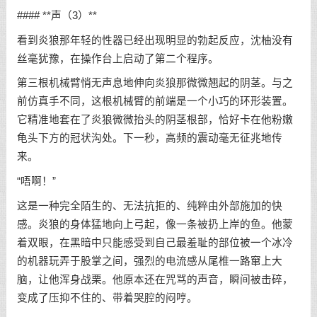
#### **声（3）**
看到炎狼那年轻的性器已经出现明显的勃起反应，沈柚没有
丝毫犹豫，在操作台上启动了第二个程序。
第三根机械臂悄无声息地伸向炎狼那微微翘起的阴茎。与之
前仿真手不同，这根机械臂的前端是一个小巧的环形装置。
它精准地套在了炎狼微微抬头的阴茎根部，恰好卡在他粉嫩
龟头下方的冠状沟处。下一秒，高频的震动毫无征兆地传
来。
“唔啊！”
这是一种完全陌生的、无法抗拒的、纯粹由外部施加的快
感。炎狼的身体猛地向上弓起，像一条被扔上岸的鱼。他蒙
着双眼，在黑暗中只能感受到自己最羞耻的部位被一个冰冷
的机器玩弄于股掌之间，强烈的电流感从尾椎一路窜上大
脑，让他浑身战栗。他原本还在咒骂的声音，瞬间被击碎，
变成了压抑不住的、带着哭腔的闷哼。