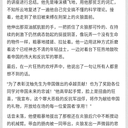
的讲座进行总结。他先是唾沫横飞地，用他那贫乏的词汇，
不知所云地复述了一遍他自己完全搞不懂的科学理论。接
着，他走到了依旧被束缚在刑架上的炎狼面前。
他伸出那双油腻肮脏的手，一把抓住了炎狼那可怜的、在持
续的刺激下仍然病态勃起的挺拔阴茎，像玩弄一个没有生命
的物件一样，粗暴地揉搓、拉扯着。他一边用这种方式折磨
着这个已经神志不清的年轻战士，一边对着台下狂热地鼓吹
着帝国的伟大和反抗军的罪恶。
最后，在一片狂热的欢呼声中，他说出了一句让所有人都意
想不到的话。
“为了表彰沈柚先生为帝国做出的卓越贡献！也为了奖励各位
同学对帝国未来的忠诚！”他高举起手臂，脸上是扭曲的狂
喜，“我宣布，这个罪大恶极的反抗军战俘，将作为献给帝国
的礼物，开放给在场的每一位爱国者‘享用’！”
话音未落，他便粗暴地拔出了那根还在炎狼后穴中不断搅动
的机械臂。带血的肠肉被一同带出，炎狼发出一声微弱的悲