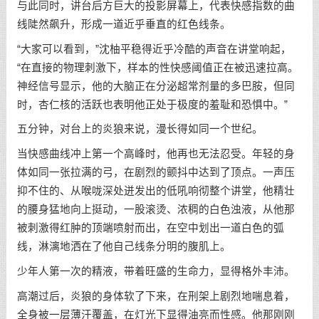
与此同时，讲台后方巨大的投影屏幕上，代表快感指数的曲
线陡然飙升，形成一道近乎垂直的红色线条。
“大家可以看到，”沈柚平稳得近乎冷酷的声音在讲堂响起，
“在直接的物理刺激下，样本的性快感阈值正在被迅速拉高。
神经信号显示，他的大脑正在分泌超常剂量的多巴胺，但同
时，杏仁核的活跃也表明他正处于极度的羞耻和恐惧中。”
五分钟，对台上的炎狼来说，漫长得如同一个世纪。
当快感曲线冲上第一个高峰时，他再也无法忍受。年轻的身
体如同一张拉满的弓，在剧烈的颤抖中达到了顶点。一声压
抑不住的、从喉咙深处迸发出的低吼响彻整个讲堂，他精壮
的腰身猛地向上挺动，一股滚烫、浓稠的白色浊液，从他那
被刺激得红肿的顶端喷射而出，在空中划出一道白色的弧
线，淋漓地洒在了他自己线条分明的腹肌上。
少年人第一次的精液，带着旺盛的生命力，显得格外丰沛。
高潮过后，炎狼的身体软了下来，在刑架上剧烈地喘息着，
全身被一层薄汗覆盖，在灯光下显得油亮而性感。他那刚刚