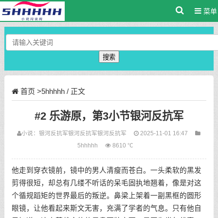
菜单
搜索
首页
>
5hhhhh
/ 正文
#2 乐游原，第3小节银河反抗军
小说：
银河反抗军
银河反抗军
银河反抗军
2025-11-01 16:47
5hhhhh
8610 ℃
他走到穿衣镜前，镜中的男人清瘦而苍白。一头柔软的黑发
剪得很短，却总有几缕不听话的呆毛固执地翘着，像是对这
个循规蹈矩的世界最后的叛逆。鼻梁上架着一副黑框的圆形
眼镜，让他看起来斯文无害，充满了学者的气息。只有他自