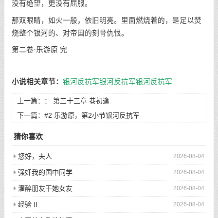
没有绝望，更没有屈服。
那双眼睛，如火一般，依旧明亮。里面燃烧着的，是足以焚
烧整个银河的、对帝国的刻骨仇恨。
第二卷·乐游原 完
小说相关章节：
银河反抗军
银河反抗军
银河反抗军
上一篇：：
第三十三章:巷初逢
下一篇：
#2 乐游原，第2小节银河反抗军
猜你喜欢
您好，夫人
2026-08-04
强奸我的国中同学
2026-08-04
灌醉朋友干她女友
2026-08-04
经验 II
2026-08-04