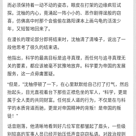
而必须保持着一动不动的姿态，眼皮在打架的边缘疯狂试
探。沈柚的内心，竟涌起一阵小小的、恶作剧得逞般的窃
喜，仿佛高中时那个会偷偷在路阳课本上画乌龟的活泼少
年，又短暂地回来了。
在漫长的理论部分即将结束时，沈柚清了清嗓子，说出了一
段他思考了很久的结束语。
他指出，科学的最高目标是追寻真理，而任何与追寻真理无
关的要素，都应该被毫不犹豫地放弃。科学要为帝国的发展
服务，这一点毋庸置疑。
“但是，”沈柚停顿了一下，在心里默默给自己打了打气，然后
抬起头，目光直视着台下那些正襟危坐的军人，“科学，更是
属于全人类的共同财富。任何反人道的行为，不仅是在与科
学的本质背道而驰，更是对帝国精神的背叛！是帝国的叛
徒！”
话音刚落，他清晰地看到好几位军官都皱起了眉头，一些级
别较高的军事人员已经开始压低声音窃窃私语。对政治规则