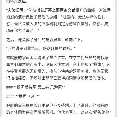
的攀升反应。
“实验证明，”沈柚指着屏幕上那两条交错攀升的曲线，为这场
残忍的演示做出了最后的总结，“过量的、无法中断的性快
感，最终会被大脑的应激机制判定为伤害性信号。快感，成
功转化为了痛苦。”
之后，他关掉了身后的投影屏幕，转向台下。
“我的讲座到此结束，感谢各位的聆听。”
雷鸣般的掌声瞬间淹没了整个讲堂。在学生们狂热的喝彩与
军官们满意的点头中，没有人注意到，台上的那个“样本”，还
在接受着那永无止境的、痛苦与快感的双重刺激，身体无意
识地抽搐着，不断射出那早已变得如同清水般稀薄的液体。
### **银河反抗军 第二卷 乐游原**
#### **尾声（5）**
肥胖的审讯局局长几乎是迫不及待地走上了讲台，他那臃肿
的身体因为兴奋而微微颤抖。他代表军方，对这次“精彩绝伦”