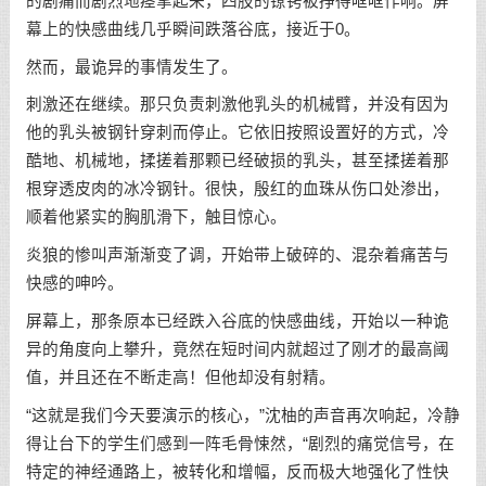
的剧痛而剧烈地痉挛起来，四肢的镣铐被挣得哐哐作响。屏
幕上的快感曲线几乎瞬间跌落谷底，接近于0。
然而，最诡异的事情发生了。
刺激还在继续。那只负责刺激他乳头的机械臂，并没有因为
他的乳头被钢针穿刺而停止。它依旧按照设置好的方式，冷
酷地、机械地，揉搓着那颗已经破损的乳头，甚至揉搓着那
根穿透皮肉的冰冷钢针。很快，殷红的血珠从伤口处渗出，
顺着他紧实的胸肌滑下，触目惊心。
炎狼的惨叫声渐渐变了调，开始带上破碎的、混杂着痛苦与
快感的呻吟。
屏幕上，那条原本已经跌入谷底的快感曲线，开始以一种诡
异的角度向上攀升，竟然在短时间内就超过了刚才的最高阈
值，并且还在不断走高！但他却没有射精。
“这就是我们今天要演示的核心，”沈柚的声音再次响起，冷静
得让台下的学生们感到一阵毛骨悚然，“剧烈的痛觉信号，在
特定的神经通路上，被转化和增幅，反而极大地强化了性快