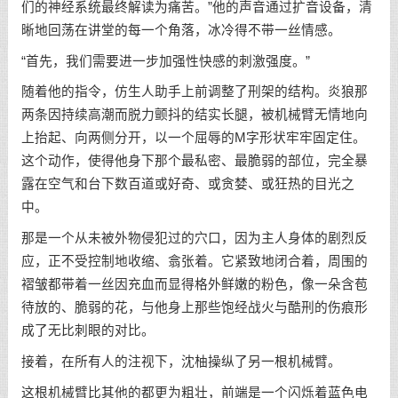
们的神经系统最终解读为痛苦。”他的声音通过扩音设备，清
晰地回荡在讲堂的每一个角落，冰冷得不带一丝情感。
“首先，我们需要进一步加强性快感的刺激强度。”
随着他的指令，仿生人助手上前调整了刑架的结构。炎狼那
两条因持续高潮而脱力颤抖的结实长腿，被机械臂无情地向
上抬起、向两侧分开，以一个屈辱的M字形状牢牢固定住。
这个动作，使得他身下那个最私密、最脆弱的部位，完全暴
露在空气和台下数百道或好奇、或贪婪、或狂热的目光之
中。
那是一个从未被外物侵犯过的穴口，因为主人身体的剧烈反
应，正不受控制地收缩、翕张着。它紧致地闭合着，周围的
褶皱都带着一丝因充血而显得格外鲜嫩的粉色，像一朵含苞
待放的、脆弱的花，与他身上那些饱经战火与酷刑的伤痕形
成了无比刺眼的对比。
接着，在所有人的注视下，沈柚操纵了另一根机械臂。
这根机械臂比其他的都更为粗壮，前端是一个闪烁着蓝色电