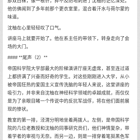
那双白袜，像一根针，猝不及防地刺进了沈柚的记忆深处。
他仿佛闻到了多年前那个更衣室里，混合着汗水与荷尔蒙的
味道。
沈柚在心里轻轻叹了口气。
讲座马上就要开始了。他在系主任的带领下，转身走向了会
场的大门。
#### **尾声（2）**
帝国科学院大学部最大的阶梯演讲厅座无虚席，甚至连过道
上都挤满了兴奋而好奇的学生。对这些刚刚进入大学，从小
被帝国狂热的爱国主义宣传洗脑的年轻人来说，这堂讲座的
吸引力，并非来自沈柚在神经科学领域的卓越成就，而仅仅
是为了亲眼目睹一个传说中的反抗军战俘，将在他们面前展
现的惨状。
教室的第一排，泾渭分明地坐着两拨人。左侧，是帝国科学
院的几位老教授和沈柚的同事研究员们，他们神情复杂，带
着学者的审视与无奈。而另一边，则是一排穿着笔挺黑色军