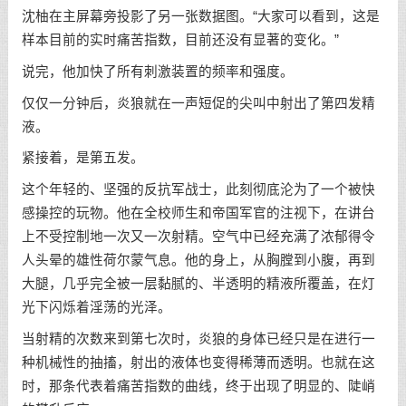
沈柚在主屏幕旁投影了另一张数据图。“大家可以看到，这是
样本目前的实时痛苦指数，目前还没有显著的变化。”
说完，他加快了所有刺激装置的频率和强度。
仅仅一分钟后，炎狼就在一声短促的尖叫中射出了第四发精
液。
紧接着，是第五发。
这个年轻的、坚强的反抗军战士，此刻彻底沦为了一个被快
感操控的玩物。他在全校师生和帝国军官的注视下，在讲台
上不受控制地一次又一次射精。空气中已经充满了浓郁得令
人头晕的雄性荷尔蒙气息。他的身上，从胸膛到小腹，再到
大腿，几乎完全被一层黏腻的、半透明的精液所覆盖，在灯
光下闪烁着淫荡的光泽。
当射精的次数来到第七次时，炎狼的身体已经只是在进行一
种机械性的抽搐，射出的液体也变得稀薄而透明。也就在这
时，那条代表着痛苦指数的曲线，终于出现了明显的、陡峭