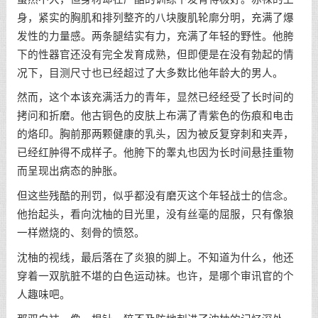
身，紧实的胸肌和排列整齐的八块腹肌轮廓分明，充满了爆
发性的力量感。两条腿结实有力，充满了年轻的野性。他胯
下的性器官还没有完全发育成熟，但即便是在没有勃起的情
况下，目测尺寸也已经超过了大多数比他年龄大的男人。
然而，这个本该充满活力的青年，显然已经经受了长时间的
拷问和折磨。他古铜色的皮肤上布满了青紫色的伤痕和电击
的烙印。胸前那两颗健康的乳头，因为被反复穿刺和夹弄，
已经红肿得不成样子。他胯下的睾丸也因为长时间悬挂重物
而呈现出病态的肿胀。
但这些残酷的刑罚，似乎都没有磨灭这个年轻战士的信念。
他抬起头，看向沈柚的目光里，没有丝毫的屈服，只有像狼
一样燃烧的、刻骨的愤怒。
沈柚的视线，最后落在了炎狼的脚上。不知道为什么，他还
穿着一双肮脏不堪的白色运动袜。也许，是哪个审讯官的个
人趣味吧。