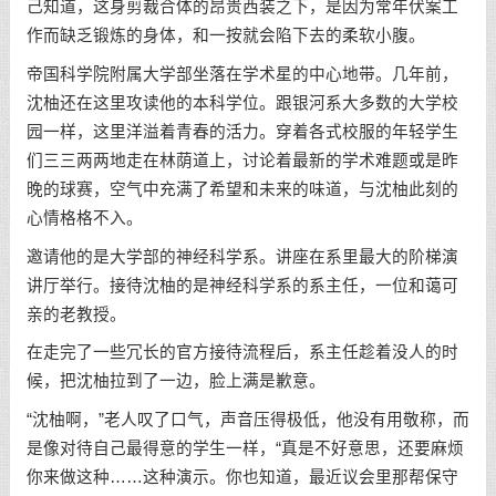
己知道，这身剪裁合体的昂贵西装之下，是因为常年伏案工
作而缺乏锻炼的身体，和一按就会陷下去的柔软小腹。
帝国科学院附属大学部坐落在学术星的中心地带。几年前，
沈柚还在这里攻读他的本科学位。跟银河系大多数的大学校
园一样，这里洋溢着青春的活力。穿着各式校服的年轻学生
们三三两两地走在林荫道上，讨论着最新的学术难题或是昨
晚的球赛，空气中充满了希望和未来的味道，与沈柚此刻的
心情格格不入。
邀请他的是大学部的神经科学系。讲座在系里最大的阶梯演
讲厅举行。接待沈柚的是神经科学系的系主任，一位和蔼可
亲的老教授。
在走完了一些冗长的官方接待流程后，系主任趁着没人的时
候，把沈柚拉到了一边，脸上满是歉意。
“沈柚啊，”老人叹了口气，声音压得极低，他没有用敬称，而
是像对待自己最得意的学生一样，“真是不好意思，还要麻烦
你来做这种……这种演示。你也知道，最近议会里那帮保守