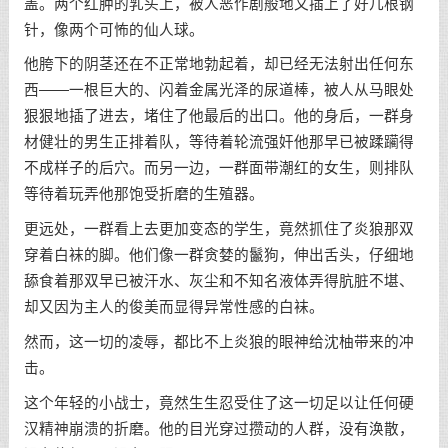
盖。两个红肿的乳头上，被人恶作剧般地又插上了好几根钢
针，像两个可怖的仙人球。
他胯下的阴茎还在不正常地勃起着，却已经无法射出任何东
西——一根巨大的、闪着金属光泽的尿道棒，被人从马眼处
狠狠地插了进去，堵住了他最后的出口。他的身后，一群身
材健壮的男生正排着队，等待着轮流强奸他那早已被蹂躏得
不成样子的后穴。而另一边，一群面带潮红的女生，则排队
等待着玩弄他那饱受折磨的生殖器。
更远处，一群看上去更加变态的学生，竟然抓住了炎狼那双
穿着白袜的脚。他们像一群贪婪的鬣狗，伸出舌头，仔细地
舔食着那双早已被汗水、灰尘和不知名液体弄得肮脏不堪、
却又因为主人的俊美而显得异常性感的白袜。
然而，这一切的凌辱，都比不上炎狼的眼神给沈柚带来的冲
击。
这个年轻的小战士，竟然生生忍受住了这一切足以让任何硬
汉精神崩溃的折磨。他的目光穿过攒动的人群，没有涣散，