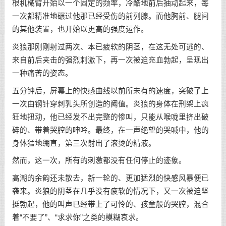
根机械臂开始以一个固定的频率，冷酷地前后抽动起来，每
一次都精准地碾过他那已经受伤的前列腺。而他胸前、腿间
的其他装置，也开始以更高的强度运作。
炎狼那刚刚射过两次、本已疲软的阴茎，在这无处可逃的、
来自前后夹击的强烈刺激下，再一次被迫充血勃起，呈现出
一种痛苦的姿态。
五分钟后，屏幕上的快感曲线以前所未有的速度，突破了上
一次由钢针穿刺乳头所创造的阈值。炎狼的身体在刑架上疯
狂地扭动，他已经发不出完整的惨叫，只能从喉咙里挤出破
碎的、带着哭腔的呻吟。最终，在一声绝望的哭喊中，他的
身体猛地绷直，第三次射出了滚烫的精液。
然而，这一次，所有的刺激都没有任何停止的迹象。
高潮的余韵还未散去，新一轮的、更加猛烈的快感风暴便已
袭来。炎狼的阴茎在几乎没有疲软的情况下，又一次被迫坚
挺勃起，他的叫声已经带上了可怜的、孩童般的哭腔，混合
着“不要了”、“求求你”之类的模糊哀求。