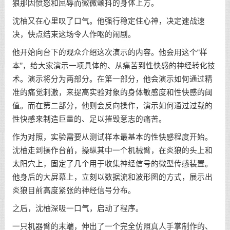
狼那因愤怒和屈辱而微微颤抖的身体上方。
沈柚又在心里叹了口气。他强行稳定住心神，决定速战速
决，快点结束这场令人作呕的闹剧。
他开始向台下的观众介绍这次演示的内容。他会用这个“样
本”，给大家演示一项具体的、从痛苦到性快感的神经转化技
术。演示将分为两部分。在第一部分，他会演示如何通过精
准的痛觉刺激，来提高实验对象的身体敏感度和性快感的阈
值。而在第二部分，他则会反向操作，演示如何通过过载的
性快感来制造巨量的、足以摧毁意志的痛苦。
作为对照，实验需要从测试样本最基本的性快感程度开始。
沈柚走到操作台前，操纵其中一个机械臂，在炎狼的头上和
太阳穴上，固定了几个用于收集神经信号的微型传感装置。
他身后的大屏幕上，立刻以数据流和波形图的方式，展示出
炎狼目前高度紧张的神经信号分布。
之后，沈柚深吸一口气，启动了程序。
一只机器臂的末端，伸出了一个完全仿照真人手掌制作的、