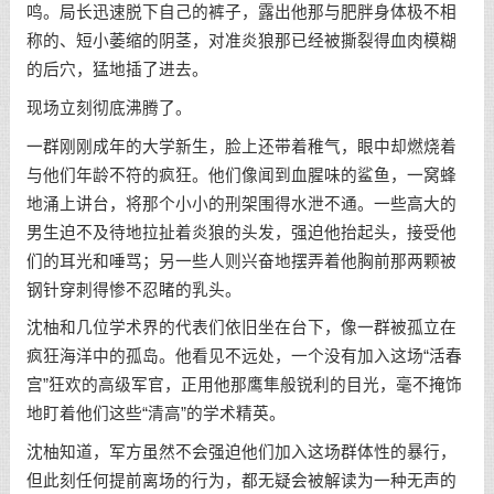
鸣。局长迅速脱下自己的裤子，露出他那与肥胖身体极不相
称的、短小萎缩的阴茎，对准炎狼那已经被撕裂得血肉模糊
的后穴，猛地插了进去。
现场立刻彻底沸腾了。
一群刚刚成年的大学新生，脸上还带着稚气，眼中却燃烧着
与他们年龄不符的疯狂。他们像闻到血腥味的鲨鱼，一窝蜂
地涌上讲台，将那个小小的刑架围得水泄不通。一些高大的
男生迫不及待地拉扯着炎狼的头发，强迫他抬起头，接受他
们的耳光和唾骂；另一些人则兴奋地摆弄着他胸前那两颗被
钢针穿刺得惨不忍睹的乳头。
沈柚和几位学术界的代表们依旧坐在台下，像一群被孤立在
疯狂海洋中的孤岛。他看见不远处，一个没有加入这场“活春
宫”狂欢的高级军官，正用他那鹰隼般锐利的目光，毫不掩饰
地盯着他们这些“清高”的学术精英。
沈柚知道，军方虽然不会强迫他们加入这场群体性的暴行，
但此刻任何提前离场的行为，都无疑会被解读为一种无声的