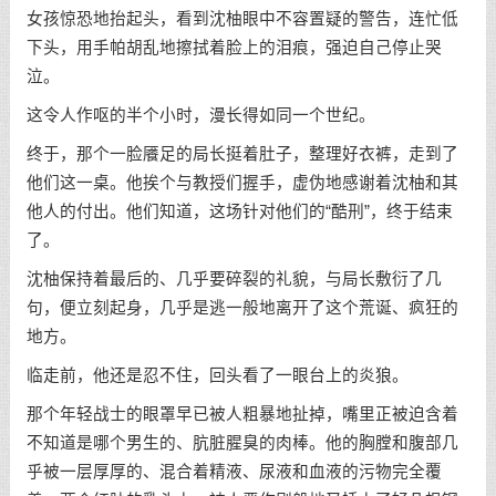
女孩惊恐地抬起头，看到沈柚眼中不容置疑的警告，连忙低
下头，用手帕胡乱地擦拭着脸上的泪痕，强迫自己停止哭
泣。
这令人作呕的半个小时，漫长得如同一个世纪。
终于，那个一脸餍足的局长挺着肚子，整理好衣裤，走到了
他们这一桌。他挨个与教授们握手，虚伪地感谢着沈柚和其
他人的付出。他们知道，这场针对他们的“酷刑”，终于结束
了。
沈柚保持着最后的、几乎要碎裂的礼貌，与局长敷衍了几
句，便立刻起身，几乎是逃一般地离开了这个荒诞、疯狂的
地方。
临走前，他还是忍不住，回头看了一眼台上的炎狼。
那个年轻战士的眼罩早已被人粗暴地扯掉，嘴里正被迫含着
不知道是哪个男生的、肮脏腥臭的肉棒。他的胸膛和腹部几
乎被一层厚厚的、混合着精液、尿液和血液的污物完全覆