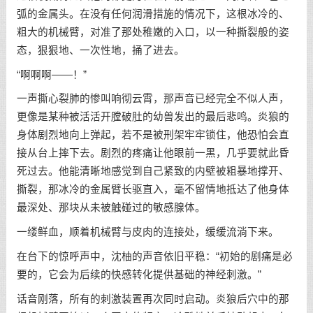
弧的金属头。在没有任何润滑措施的情况下，这根冰冷的、
粗大的机械臂，对准了那处稚嫩的入口，以一种撕裂般的姿
态，狠狠地、一次性地，捅了进去。
“啊啊啊——！”
一声撕心裂肺的惨叫响彻云霄，那声音已经完全不似人声，
更像是某种被活活开膛破肚的幼兽发出的最后悲鸣。炎狼的
身体剧烈地向上弹起，若不是被刑架牢牢锁住，他恐怕会直
接从台上摔下去。剧烈的疼痛让他眼前一黑，几乎要就此昏
死过去。他能清晰地感觉到自己紧致的内壁被粗暴地撑开、
撕裂，那冰冷的金属臂长驱直入，毫不留情地抵达了他身体
最深处、那块从未被触碰过的敏感腺体。
一缕鲜血，顺着机械臂与皮肉的连接处，缓缓流淌下来。
在台下的惊呼声中，沈柚的声音依旧平稳：“初始的剧痛是必
要的，它会为后续的快感转化提供基础的神经刺激。”
话音刚落，所有的刺激装置再次同时启动。炎狼后穴中的那