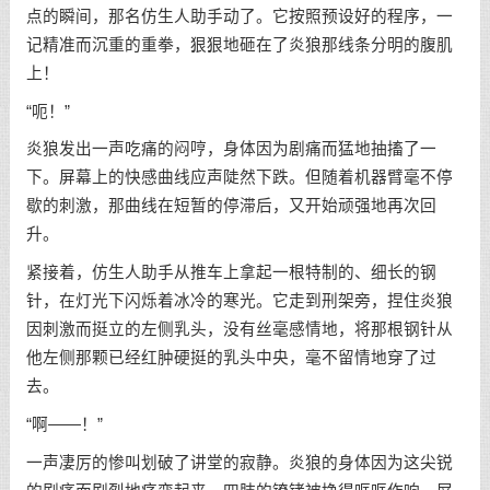
点的瞬间，那名仿生人助手动了。它按照预设好的程序，一
记精准而沉重的重拳，狠狠地砸在了炎狼那线条分明的腹肌
上！
“呃！”
炎狼发出一声吃痛的闷哼，身体因为剧痛而猛地抽搐了一
下。屏幕上的快感曲线应声陡然下跌。但随着机器臂毫不停
歇的刺激，那曲线在短暂的停滞后，又开始顽强地再次回
升。
紧接着，仿生人助手从推车上拿起一根特制的、细长的钢
针，在灯光下闪烁着冰冷的寒光。它走到刑架旁，捏住炎狼
因刺激而挺立的左侧乳头，没有丝毫感情地，将那根钢针从
他左侧那颗已经红肿硬挺的乳头中央，毫不留情地穿了过
去。
“啊——！”
一声凄厉的惨叫划破了讲堂的寂静。炎狼的身体因为这尖锐