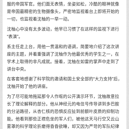
服的帝国军官。他们面无表情，坐姿如松，冷酷的眼神就像
是帝国最精密的生物摄像头，严密地监视着台上即将开始的
一切，也监视着沈柚的一举一动。
沈柚心中没有太多波动，他早已习惯了在这样的监视下进行
“表演”。
系主任走上台，用他一贯温和的语调，简要地介绍了这次讲
座的主题，并着重强调了沈柚作为他最优秀的学生之一，在
学术上取得的非凡成就。接着，沈柚在如雷的掌声中走到了
讲台中央。
在客套地感谢了科学院的邀请和国土安全部的“大力支持”后，
沈柚开始了他的讲座。
为了尽可能地拖延那令人作呕的公开演示环节，沈柚故意拉
长了理论解释的部分。他从神经元的电信号传导讲到多巴胺
的分泌路径，从杏仁核的恐惧反应扯到前额叶皮质的抑制功
能。他看到那些正襟危坐的军人们，被他这天马行空又云山
雾罩的科学理论折磨得昏昏欲睡，却又因为严苛的军队纪律