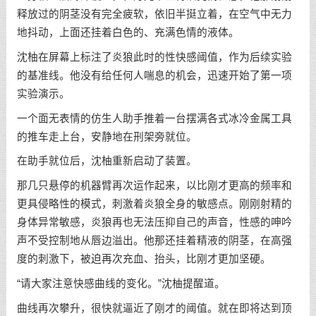
释放过的阴茎没有完全疲软，依旧半挺立着，在空气中无力
地抖动，上面还挂着白色的、充满色情的液体。
沈柚在屏幕上标注了炎狼此时的性快感阈值，作为后续实验
的基准线。他没有给任何人喘息的机会，迅速开始了第一项
实验演示。
一个面无表情的仿生人助手推着一台摆满各式冰冷金属工具
的推车走上台，安静地在刑架旁就位。
在助手就位后，沈柚重新启动了装置。
那几只悬停的机器臂再次运作起来，以比刚才更高的频率和
更具侵略性的模式，刺激着炎狼全身的敏感点。刚刚射精的
身体异常敏感，炎狼再也无法压抑自己的声音，性感的呻吟
声不受控制地从唇边溢出。他那还挂着精液的阴茎，在高强
度的刺激下，被迫再次充血、抬头，比刚才更加坚硬。
“请大家注意快感曲线的变化。”沈柚提醒道。
曲线再次攀升，很快就逼近了刚才的阈值。就在即将达到顶