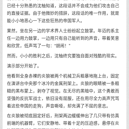
已经十分熟悉的沈柚知道，这段话并不会成为他们攻击自己
的直接证据。由于他微妙的措辞，这段话的唯一作用，就是
能小小地恶心一下这些狂热的帝国军人。
果然，坐在另一边的学术界人士纷纷起立鼓掌。年迈的系主
任一边用力鼓掌，一边用只有自己能听到的声音，带着笑意
和欣赏，低声骂了一句：“胡闹！”
然而，小小的胜利之后，沈柚终究要独自面对残酷的现实。
演示部分开始了。
他看到全身赤裸的炎狼被两个机械卫兵粗暴地拖上台，固定
在演讲台中央那个冰冷的金属刑架上。炎狼的眼睛被一条粗
糙的黑布蒙上，剥夺了视觉。在无尽的黑暗中，这个勇敢而
坚强的反抗军战士，依旧没有屈服，还在用尽全力高声咒骂
着这些帝国的走狗，声音嘶哑，却充满了不屈的意志。
在炎狼被彻底固定好后，刑架两边缓缓伸出了几只带有仿真
前端的机器臂，它们安静地、带着十足的压迫感，悬停在炎