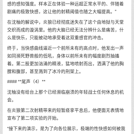
感的感知强度。样本正在体验一种远超正常水平的、伴随着
剧痛的极致快感，这让他的射精阈值也随之大幅提高。”
在沈柚的解说中，炎狼已经彻底迷失在了这个由地狱与天堂
交织而成的漩涡里。他的大脑已经无法分辨什么是痛苦，什
么是快乐，只能被动地承受着这双重感官的冲击。
终于，当快感曲线逼近一个前所未有的高点时，他发出一声
如同濒死野兽般的低吼，身体以前所未有的幅度剧烈抽搐
着。第二股更加汹涌的精液，猛地喷射而出，洒满了他的胸
膛和腹部，甚至溅到了冰冷的刑架上。
#### **尾声（4）**
沈柚没有给台上那个已经濒临崩溃的年轻战士任何休息的机
会。
在炎狼第二次射精带来的短暂痉挛平息后，他便面无表情地
宣布了第二项实验的开始。
“接下来的演示，是为了向各位展示，极端的性快感如何被我