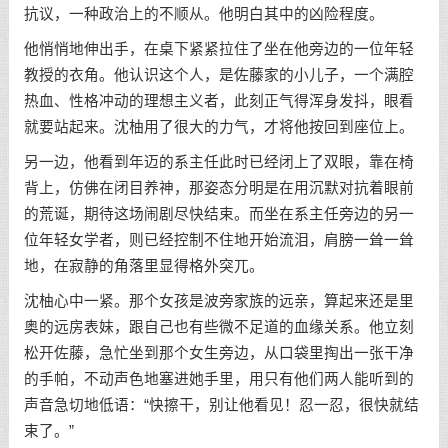
抗议，一种政治上的不顺从。他明白其中的凶险程度。
他悄悄地伸出手，在桌下紧紧拉住了坐在他旁边的一位年轻
教授的衣角。他认识这个人，是佐藤家的小儿子，一个满腔
热血、性格冲动的理想主义者，此刻正气得浑身发抖，眼看
就要站起来。沈柚用了很大的力气，才将他按回到座位上。
另一边，他看到年迈的系主任此时已经闭上了双眼，靠在椅
背上，仿佛在闭目养神，那姿态分明是在用沉默对抗着眼前
的荒诞，期待这场闹剧尽快结束。而坐在系主任旁边的另一
位年轻女学者，则已经控制不住地开始流泪，肩膀一耸一耸
地，在寂静的角落里显得格外突兀。
沈柚心中一紧。那个女孩是波旁家族的远亲，算起来还是里
奥的远房表妹，跟自己也有些微不足道的血缘关系。他立刻
松开佐藤，急忙坐到那个女生旁边，从口袋里掏出一张干净
的手帕，不动声色地塞进她手里，用只有他们两人能听到的
声音急切地低语：“快擦干，别让他看见！忍一忍，很快就结
束了。”