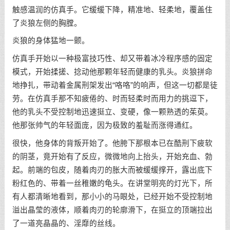
触感温润的仿真手。它缓缓下降，精准地、轻柔地，覆盖住
了炎狼左侧的胸膛。
炎狼的身体猛地一颤。
仿真手开始以一种极富技巧性、却又带着冰冷程序感的固定
模式，开始揉搓、捻动他那颗年轻而健康的乳头。炎狼拼命
地挣扎，带动着金属刑架发出“咯咯”的响声，但这一切都是徒
劳。在仿真手那不知疲倦的、时而轻柔时而用力的挑逗下，
他的乳头不受控制地迅速挺立、变硬，像一颗熟透的茱萸。
他那张帅气的年轻面庞，因为极致的羞耻而涨得通红。
很快，他身体的背叛开始了。他胯下那根本已在酷刑下疲软
的阴茎，竟开始有了反应，微微地向上抬头，开始充血、勃
起。前端的包皮，随着肉刃的胀大而被缓缓撑开，露出底下
粉红色的、带着一丝稚嫩的龟头。在讲堂明亮的灯光下，所
有人都清晰地看到，那小小的马眼处，已经开始不受控制地
溢出晶莹的液体，顺着肉刃的轮廓滑下，在挺立的顶端拉出
了一道亮晶晶的、淫靡的丝线。