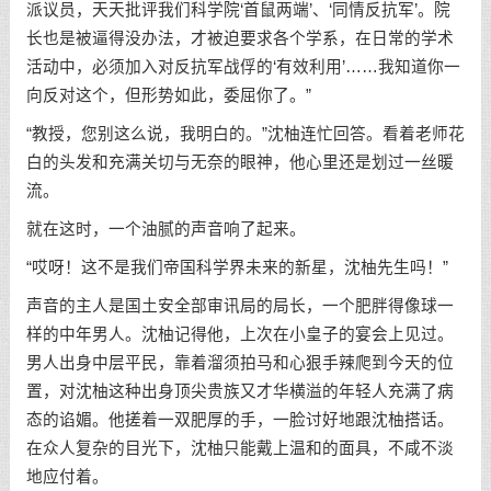
派议员，天天批评我们科学院‘首鼠两端’、‘同情反抗军’。院
长也是被逼得没办法，才被迫要求各个学系，在日常的学术
活动中，必须加入对反抗军战俘的‘有效利用’……我知道你一
向反对这个，但形势如此，委屈你了。”
“教授，您别这么说，我明白的。”沈柚连忙回答。看着老师花
白的头发和充满关切与无奈的眼神，他心里还是划过一丝暖
流。
就在这时，一个油腻的声音响了起来。
“哎呀！这不是我们帝国科学界未来的新星，沈柚先生吗！”
声音的主人是国土安全部审讯局的局长，一个肥胖得像球一
样的中年男人。沈柚记得他，上次在小皇子的宴会上见过。
男人出身中层平民，靠着溜须拍马和心狠手辣爬到今天的位
置，对沈柚这种出身顶尖贵族又才华横溢的年轻人充满了病
态的谄媚。他搓着一双肥厚的手，一脸讨好地跟沈柚搭话。
在众人复杂的目光下，沈柚只能戴上温和的面具，不咸不淡
地应付着。