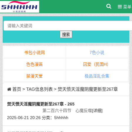
菜单
搜索
书包小说网
7色小说
色色漫画
囚爱（民国H）
禁漫天堂
极品淫乱合集
首页
> TAG信息列表 > 焚天愤天淫魔阴魔更新至267章
焚天愤天淫魔阴魔更新至267章 - 265
第二百六十四节 心魔反噬
[详细]
2025-06-21 20:26
分类：
5hhhhh