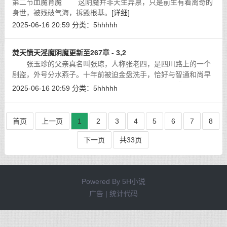
第二节血魔育魔 这阴魔并非天生异禀，只是前生有着离奇的
身世，被残破气海，拆毁根基。
[详细]
2025-06-16 20:59
分类：
5hhhhh
焚天愤天淫魔阴魔更新至267章 - 3,2
张玉珍的父亲真名叫张琼，人称张老四，是四川路上的一个
剧盗，外号分水燕子。十年前被迫金盘洗手，恰好与智通和尚早
年有一面之缘，被招揽过来。名义上是租着庙中菜园耕种，主持
2025-06-16 20:59
分类：
5hhhhh
新花社，实是把守南方外围。因业务
[详细]
首页
上一页
1
2
3
4
5
6
7
8
下一页
共33页
Powered By
5H小说
广告 | 统计代码