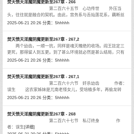
焚天愤天淫魔阴魔更新至267章 - 266
第二百六十五节 心功传世 外压当
头，往往就是融合的契机。由此，宫务系与舌灿莲花系，藕断丝
连，对平反辘死腆安门血案，暧昧非常。更纵容舌灿莲花系互相
2025-06-21 20:26
分类：
5hhhhh
暗中联络，以砝沦功场地为遮掩，把李
[详细]
焚天愤天淫魔阴魔更新至267章 - 267,2
两个幼齿，一顺一抗，同样是魂灭魄绝的收场。阎王註定三
更死，那得留人到五更。到了甚么环境就必然是甚么结局，只有
消失了强权要人死的因素，才得苟延残喘，但那又生何足惜呢。
2025-06-21 20:26
分类：
5hhhhh
拚死了，那就冲取另外的路，后果也
[详细]
焚天愤天淫魔阴魔更新至267章 - 267,1
第二百六十六节 奸杀幼齿 作者：
误生 这农家姊妹是兀南老怪女儿，受培植多年，再偷龙转
凤，殖入天蓬山农家当暗桩。以魔教的垄断体制，敛财虽然不及
2025-06-21 20:26
分类：
5hhhhh
吸空气之无穷无尽，却比掠水易得多
[详细]
焚天愤天淫魔阴魔更新至267章 - 268
第二百六十七节 私订终身 作
者：误生
[详细]