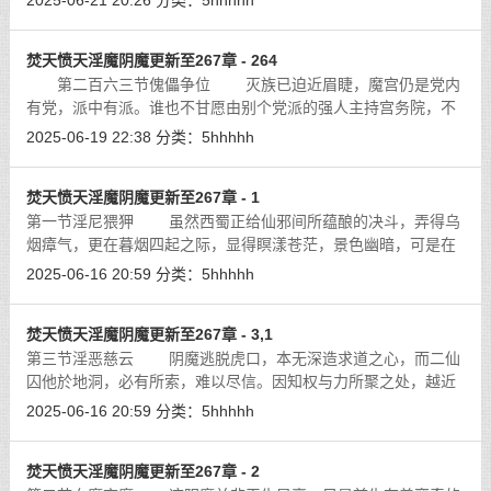
2025-06-21 20:26
分类：
5hhhhh
焚天愤天淫魔阴魔更新至267章 - 264
第二百六三节傀儡争位 灭族已迫近眉睫，魔宫仍是党内
有党，派中有派。谁也不甘愿由别个党派的强人主持宫务院，不
受己党控制。无权就甚么也没有了，爱国就因持国得权，搜刮由
2025-06-19 22:38
分类：
5hhhhh
心。全个魔区资源在党徒宫干垄断下
[详细]
焚天愤天淫魔阴魔更新至267章 - 1
第一节淫尼猥狎 虽然西蜀正给仙邪间所蕴酿的决斗，弄得乌
烟瘴气，更在暮烟四起之际，显得瞑漾苍茫，景色幽暗，可是在
迷离的气氛下，巫峡的舟运更汹涌频繁。从乌鸦嘴港口蜂拥而出
2025-06-16 20:59
分类：
5hhhhh
的舟群，泄放出凄然哀叫：“故国不
[详细]
焚天愤天淫魔阴魔更新至267章 - 3,1
第三节淫恶慈云 阴魔逃脱虎口，本无深造求道之心，而二仙
囚他於地洞，必有所索，难以尽信。因知权与力所聚之处，越近
核心，其压力越重，只有爱恶之分，毫无理律可凭，只需有足够
2025-06-16 20:59
分类：
5hhhhh
能力罗织报告，即可摆布众生矣，所
[详细]
焚天愤天淫魔阴魔更新至267章 - 2