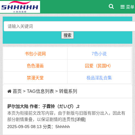
菜单
搜索
书包小说网
7色小说
色色漫画
囚爱（民国H）
禁漫天堂
极品淫乱合集
首页
> TAG信息列表 > 转载系列
萨尔加大陆 作者：子霖铃（だいび）,2
本页为衔接前文改写内容，由于新版与旧版有部分出入，因此有
部分剧情重叠，以保证剧情的连贯性
[详细]
2025-09-05 08:13
分类：
5hhhhh