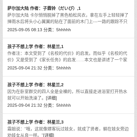
萨尔加大陆 作者：子霖铃（だいび）,1
萨尔加大陆 卡尔悄悄脱掉了黑色柏松风衣，拿在左手上轻轻掸了
掸雨水后将头小心翼翼的贴在了面前的木门上---一路的跟踪不只
是为了满足他的好奇心，也是想知道为何他的女神岚儿会突然跟
2025-09-05 08:13
分类：
5hhhhh
着那么多风格迥异的美女来到这样
[详细]
孩子不想上学 作者：林星兰,1
作者注：本文受到了《名校的代价》的启发。而似乎《名校的代
价》又是受到了《家长任务》的启发……本文也是讲述了一个家
长妈妈献身给学校吃的故事，希望展现秀色冰恋的美好，而篇幅
2025-09-04 21:32
分类：
5hhhhh
也长一些。
[详细]
孩子不想上学 作者：林星兰,2
因为在卧室群交的四人全是全裸的，所以直接走进浴室打开热水
就可以开始洗澡了。
[详细]
2025-09-04 21:32
分类：
5hhhhh
孩子不想上学 作者：林星兰,3
霜姐说：“哦，这就像嫖客玩过妓女，就成了贤者，躺在妓女旁边
劝妓女从良一样。”
[详细]