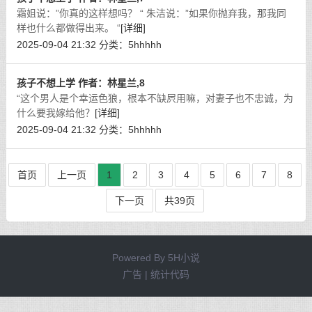
霜姐说：”你真的这样想吗？ “ 朱洁说：”如果你抛弃我，那我同
样也什么都做得出来。 “
[详细]
2025-09-04 21:32
分类：
5hhhhh
孩子不想上学 作者：林星兰,8
“这个男人是个幸运色狼，根本不缺屄用嘛，对妻子也不忠诚，为
什么要我嫁给他？
[详细]
2025-09-04 21:32
分类：
5hhhhh
首页
上一页
1
2
3
4
5
6
7
8
下一页
共39页
Powered By
5H小说
广告 | 统计代码