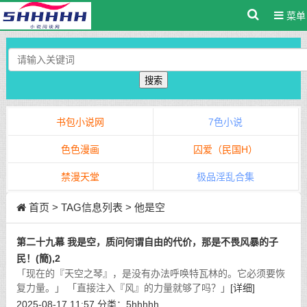
菜单
搜索
书包小说网
7色小说
色色漫画
囚爱（民国H）
禁漫天堂
极品淫乱合集
首页
> TAG信息列表 > 他是空
第二十九幕 我是空，质问何谓自由的代价，那是不畏风暴的子
民！(簡),2
「现在的『天空之琴』，是没有办法呼唤特瓦林的。它必须要恢
复力量。」 「直接注入『风』的力量就够了吗？」
[详细]
2025-08-17 11:57
分类：
5hhhhh