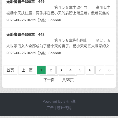
无耻魔霸全600章 - 449
第４５９章主动引导 高阳公主
被杨小天扶住腰，两手撑在杨小天的肩膀上喘息着，散着发丝的
高阳公主挺直了腰肢。
[详细]
2025-06-26 06:29
分类：
5hhhhh
无耻魔霸全600章 - 448
第４５８章先行回山 至此，五
大世家的女人全部成为了杨小天的妻子，杨小天与五大世家的女
人们商议之后，由柳茹仙和花伶蓉两女带着她们先回天山，等杨
2025-06-26 06:29
分类：
5hhhhh
小天把事情处理好之后，就去天山跟
[详细]
首页
上一页
1
2
3
4
5
6
7
8
下一页
共55页
Powered By
5H小说
广告 | 统计代码