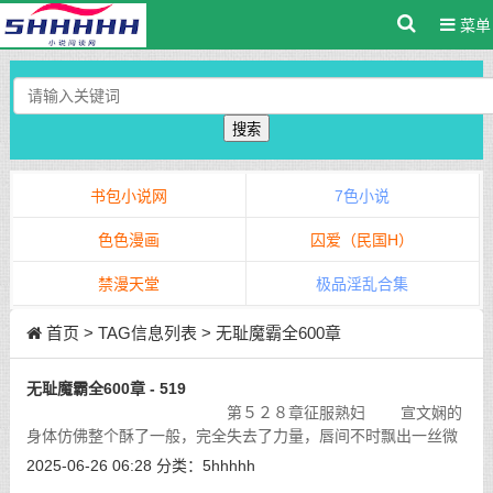
菜单
搜索
书包小说网
7色小说
色色漫画
囚爱（民国H）
禁漫天堂
极品淫乱合集
首页
> TAG信息列表 > 无耻魔霸全600章
无耻魔霸全600章 - 519
第５２８章征服熟妇 宣文娴的
身体仿佛整个酥了一般，完全失去了力量，唇间不时飘出一丝微
不可闻的嘤咛，撩人心弦，动人心魄……
[详细]
2025-06-26 06:28
分类：
5hhhhh