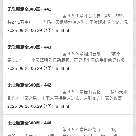
无耻魔霸全600章 - 441
第４５１章才觉心安（451--550，
共27.1万字） 当杨小天狠狠地侵入时，王汝姬才觉心安，沉
重的负荷却使她有一种压迫的快感，他们所有的动作都像是连接
2025-06-26 06:29
分类：
5hhhhh
在了一起，如胶如膝，难舍难分，息
[详细]
无耻魔霸全600章 - 443
第４５３章烟消云散 “我不
要……” 李灵嫣猛烈扭动屁股，可是杨小天的手指像是有吸
盘般的，贴在大腿上抚摸。
[详细]
2025-06-26 06:29
分类：
5hhhhh
无耻魔霸全600章 - 442
第４５２章最有资格 杨小天来
到东方世家之后，由下人直接带来进去，来到东方世家的议事
厅，五大世家目前当家的女人全部都在议事厅里面坐着，西门如
2025-06-26 06:29
分类：
5hhhhh
烟东方湘仪，南宫灵，李灵嫣，独孤嫣
[详细]
无耻魔霸全600章 - 444
第４５４章已经彻底 “啊……