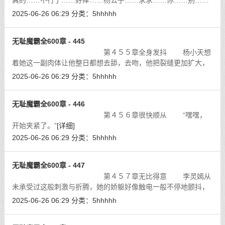
真的……不行了……好痒……杨公子……求求……你……别……
别再欺负我了……啊……好痒……我受……受不了了啊……
2025-06-26 06:29
分类：
5hhhhh
啊……”
[详细]
无耻魔霸全600章 - 445
第４５５章全身发抖 杨小天想
着她这一副肉体让他整日都想去舔，去吻，他把裂缝更加扩大，
用舌头舔向内侧小小的蜜唇花瓣，在甜美的官能刺激之下，李灵
2025-06-26 06:29
分类：
5hhhhh
嫣不断涌出爱液，杨小天更用中指整
[详细]
无耻魔霸全600章 - 446
第４５６章很快顺从 “嘿嘿，
开始夹紧了。”
[详细]
2025-06-26 06:29
分类：
5hhhhh
无耻魔霸全600章 - 447
第４５７章无比得意 李灵嫣从
未承受过这般刺激与折腾，她的娇躯好像触电一般不停地颤抖，
圆润雪白的臀肉开始伴随着杨小天的抽插而向上挺起迎合，强烈
2025-06-26 06:29
分类：
5hhhhh
的刺激让李灵嫣大张着嘴，几乎是在
[详细]