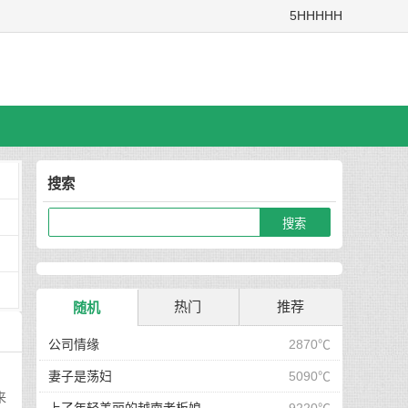
5HHHHH
搜索
热门
推荐
随机
公司情缘
2870℃
妻子是荡妇
5090℃
来