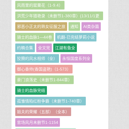
风雨里的罂粟花（1-9.4）
洪荒少年猎艳录（未删节1-380章）{13/11/1更
新}
邪恶小正太的熟女征服之旅
通知
AI类杂篇
骑士的血脉1—44卷
机翻-已完结萝莉小说
约稿合集
全文完
江湖有鱼全
狡猾的风水相师（全）
永恒国度系列全
御心香帅(香国盗艳)（1-573）
豪门浪荡史（未删节1-844章）
骑士的血脉完结
孤雏情陷红粉争霸（未删节1-740章）
姐夫的荣耀（五部）（全本）
官场风月未删节1-1154