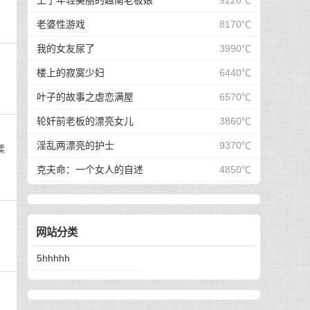
上了年轻美丽的越南老板娘
9220℃
老婆性游戏
8170℃
我的女友尿了
3990℃
楼上的寂寞少妇
6440℃
叶子的故事之虐恋满屋
6570℃
轮奸前老板的漂亮女儿
3860℃
淫乱两漂亮的护士
9370℃
揉
克夫命：一个女人的自述
4850℃
网站分类
5hhhhh