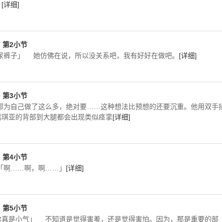
。
[详细]
T，第2小节
尿裤子」 她仿佛在说，所以没关系吧，我有好好在做吧。
[详细]
T，第3小节
都为自己做了这么多，绝对要……这种想法比预想的还要沉重。他用双手
露琪亚的背部到大腿都会出现类似痉挛
[详细]
T，第4小节
「啊……啊，啊……」
[详细]
T，第5小节
尔真是小气」 不知道是觉得害羞，还是觉得害怕。因为，那是重要的部