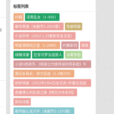
标签列表
约稿
淫男乱女（1~925）
都市奇缘（未删节1-2910章）
性癖短篇
用
少龙外传（2012.1.23更新至全文完）
明星潜规则之皇（1-2080）
约稿系列
随笔
绿帽淫妻
在宝可梦当混邪人
水果学园
小说H改续写-《网游之代练传说时停系统》牛
牛娘二改GHS版
靠近女局长：权力征途（1-2卷233）
娇娇师娘（2012年2月4日全文完+外篇化羽成
仙篇240章）
恶魔博士的后宫之路【明日方舟系列】
挥剑诗篇
都市偷心龙爪手（未删节1-1370章）