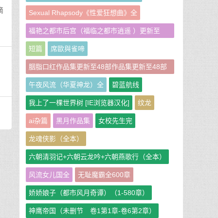
滴
Sexual Rhapsody《性爱狂想曲》全
福艳之都市后宫（福临之都市逍遥 ）更新至
951章
短篇
席歐與雀啼
胭脂口红作品集更新至48部作品集更新至48部
作者：胭脂口红
午夜风流（华夏神龙）全
碧蓝航线
我上了一棵世界树 [IE浏览器汉化]
纹龙
ai杂篇
黑月作品集
女校先生完
龙魂侠影（全本）
六朝清羽记+六朝云龙吟+六朝燕歌行（全本）
风流女儿国全
无耻魔霸全600章
娇娇娘子（都市风月奇谭）（1-580章）
神鹰帝国（未删节 卷1第1章-卷6第2章）