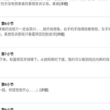
了托尔没有把美香的事情告诉父母，美香
[详细]
T，第6小节
样做的话桂介一定会高兴……她开始想象，右手的手指缠绕着根部，左手
着。真想告诉那些只看露琪亚的脸就评
[详细]
T，第7小节
上下来，和露琪亚并排蹲下。从她短裤的下摆，隐约可以看到纯白内裤的裆
T，第8小节
一跳，但感觉很开心……」
[详细]
T，第9小节