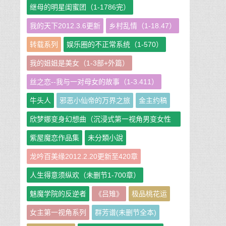
继母的明星闺蜜团（1-1786完）
我的天下2012.3.6更新
乡村乱情（1-18.47）
转载系列
娱乐圈的不正常系统（1-570）
我的姐姐是美女（1-3部+外篇）
丝之恋--我与一对母女的故事（1-3.411）
牛头人
邪恶小仙帝的万界之旅
金主约稿
欣梦娜变身幻想曲（沉浸式第一视角男变女性
转短篇小说集）
紫屋魔恋作品集
未分類小說
龙吟百美缘2012.2.20更新至420章
人生得意须纵欢（未删节1-700章）
魅魔学院的反逆者
《吕雉》
极品桃花运
女主第一视角系列
群芳谱(未删节全本)