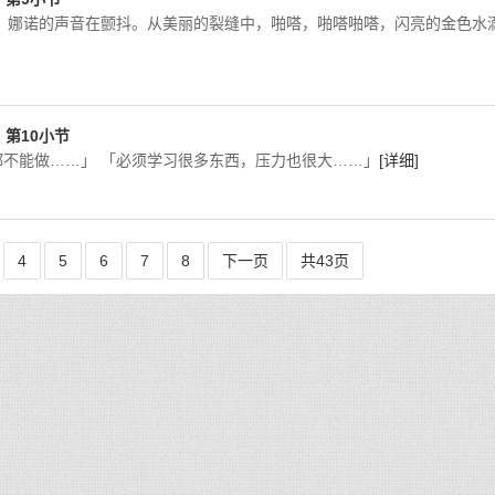
 娜诺的声音在颤抖。从美丽的裂缝中，啪嗒，啪嗒啪嗒，闪亮的金色水
T，第10小节
不能做……」 「必须学习很多东西，压力也很大……」
[详细]
4
5
6
7
8
下一页
共43页