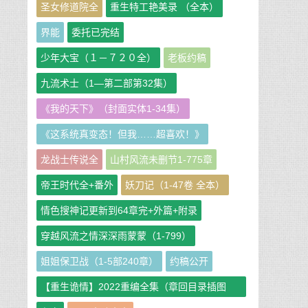
圣女修道院全
重生特工艳美录 （全本）
界能
委托已完结
少年大宝（１－７２０全）
老板约稿
九流术士（1—第二部第32集）
《我的天下》（封面实体1-34集）
《这系统真变态！但我……超喜欢！》
龙战士传说全
山村风流未删节1-775章
帝王时代全+番外
妖刀记（1-47卷 全本）
情色搜神记更新到64章完+外篇+附录
穿越风流之情深深雨蒙蒙（1-799）
姐姐保卫战（1-5部240章）
约稿公开
【重生诡情】2022重编全集（章回目录插图
版）