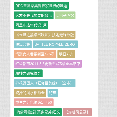
RPG冒險家與冒險家世界的邂逅
这才不是我想要的命运
ai电子酒馆
阿里布达年代记+祭
《末世之黑暗召唤师》扶她无绿改版
短篇合集
BATTLE ROYALE-ZERO-
情迷女人香更新至476章
明日方舟
红尘都市2011.3.5更新至475章全本结束
精神力研究协会
护花野蛮人（狂帝百美缘）（全本）
狡猾的风水相师全
特典
重生之红色纨绔1--450
[梅露可物語│萬象兄弟]短文
【穿越风云录】