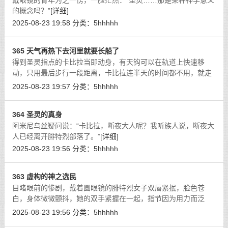
戴眼镜的青年为之一愣，一脸茫然：“圣灵……那是某种神学意义
的概念吗？”
[详细]
2025-08-23 19:58
分类：
5hhhhh
365 天气再热下去河里就要长船了
得到圣灵指点的卡比拉当即动身，有天钩可以在轨道上快速移
动，只用最后步行一段距离，卡比拉连半天的时间都不用，就走
出了德意志大森林。
[详细]
2025-08-23 19:57
分类：
5hhhhh
364 圣灵的真身
阿米尼乌丝疑问说：“卡比拉，断夜大人呢？我听族人说，断夜大
人已经离开腓特烈部落了。”
[详细]
2025-08-23 19:56
分类：
5hhhhh
363 虚构的神之选民
目睹眼前的惨剧，戴着圆眼镜的腓特烈女子双唇紧抿，脸色苍
白，身体微微颤抖，她的双手紧握在一起，指节因为用力而泛
白。
[详细]
2025-08-23 19:56
分类：
5hhhhh