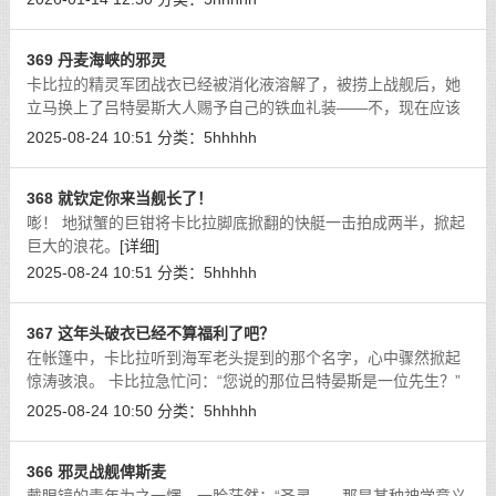
衣物摩擦时窸窣的暧昧声响。丝袜腿
[详细]
369 丹麦海峡的邪灵
卡比拉的精灵军团战衣已经被消化液溶解了，被捞上战舰后，她
立马换上了吕特晏斯大人赐予自己的铁血礼装——不，现在应该
称之为俾斯麦大人了。
[详细]
2025-08-24 10:51
分类：
5hhhhh
368 就钦定你来当舰长了！
嘭！ 地狱蟹的巨钳将卡比拉脚底掀翻的快艇一击拍成两半，掀起
巨大的浪花。
[详细]
2025-08-24 10:51
分类：
5hhhhh
367 这年头破衣已经不算福利了吧？
在帐篷中，卡比拉听到海军老头提到的那个名字，心中骤然掀起
惊涛骇浪。 卡比拉急忙问：“您说的那位吕特晏斯是一位先生？”
[详细]
2025-08-24 10:50
分类：
5hhhhh
366 邪灵战舰俾斯麦