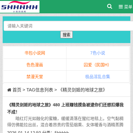
菜单
搜索
书包小说网
7色小说
色色漫画
囚爱（民国H）
禁漫天堂
极品淫乱合集
首页
> TAG信息列表 > 《精灵剑姬的地球之旅》
《精灵剑姬的地球之旅》480 上班赚钱摸鱼被逮你们还想扣爆我
不成！
暗红灯光如融化的蜜糖，缓缓滴落在猩红地毯上。空气黏稠
得仿佛能拉出丝，混合着昂贵的雪茄烟熏、女体暖香与酒精蒸腾
的甜腥。贵宾席深处传来压抑的低笑、玻璃杯轻碰的脆响，以及
2026-01-14 12:50
分类：
5hhhhh