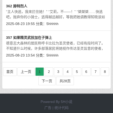
362 腓特烈人
“主人快逃，我来拦住她！” “艾莉，不——！” “桀桀桀……快逃
吧，抛弃你的小骑士，逃得越远越好，等我把她调教得知晓该如
何侍奉高贵的龙族，就轮到你了，我亲爱的卡比拉·派西亚……”
2025-08-23 19:55
分类：
5hhhhh
[详细]
357 如果精灵武技加在子弹上
德意志大森林的居民称呼卡比拉为圣灵使者，已经有段时间了。
不知道什么时候，许多部落居民将她视作传达圣灵旨意的使者，
随着这么称呼的人越来越多，卡比拉也勉为其难地认了这个称
2025-08-23 13:54
分类：
5hhhhh
号。她以圣灵使者之名与穷凶恶极的犹
[详细]
首页
上一页
1
2
3
4
5
6
7
8
下一页
共28页
Powered By
5H小说
广告 | 统计代码