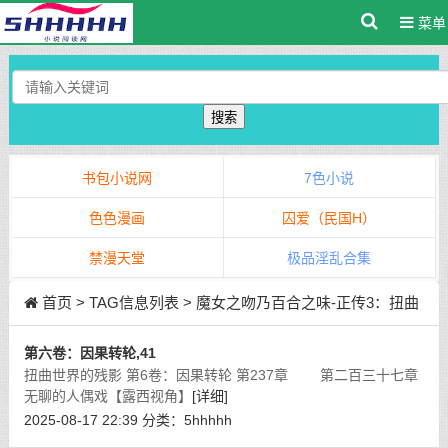
菜单
搜索
书包小说网
7色小说
色色漫画
囚爱（民国H）
禁漫天堂
极品淫乱合集
首页
> TAG信息列表 > 魔女之吻乃百合之味-正传3：扭曲
世界的残影
第六卷：因果转轮,41
扭曲世界的残影 第6卷：因果转轮 第237章 第二百三十七章
无聊的人偶戏【露西视角】
[详细]
2025-08-17 22:39
分类：
5hhhhh