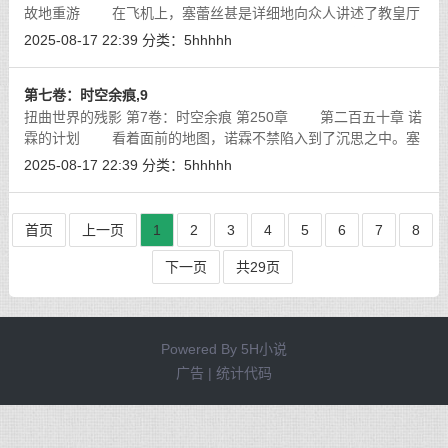
故地重游 在飞机上，塞蕾丝甚是详细地向众人讲述了教皇厅
内的情况。与现实世界的她们所熟悉教皇厅不同，在这个扭曲世
2025-08-17 22:39
分类：
5hhhhh
界内，教皇厅的力量可强太多了
[详细]
第七卷：时空余痕,9
扭曲世界的残影 第7卷：时空余痕 第250章 第二百五十章 诺
霖的计划 看着面前的地图，诺霖不禁陷入到了沉思之中。塞
蕾丝所给出的一共有两条进攻路线，从酒店到地下城南门的进攻
2025-08-17 22:39
分类：
5hhhhh
路线距离露西所在的禁闭室最近
[详细]
首页
上一页
1
2
3
4
5
6
7
8
下一页
共29页
Powered By
5H小说
广告 | 统计代码