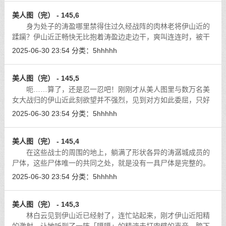
美人图（完） - 145,6
身为处子的涛盈哪里禁得住过久经战阵的肉林老将伊山近的
蹂躏？伊山近正畅快无比抱着涛盈边走边干，爽叫连连时，被干
得娇弱无力的涛盈早已经一次次高潮迭起，美眸翻白，差点活生
2025-06-30 23:54
分类：
5hhhhh
生被干晕过去……
[详细]
美人图（完） - 145,5
呃……算了，还是忍一忍吧！刚刚才从美人图里与数万名美
女大战归的伊山近此刻欲望并不强烈，见到对方如此委屈，只好
作罢。心头又有一丝疑惑：她自称是姓涛，不知道跟涛潺城那些
2025-06-30 23:54
分类：
5hhhhh
恶棍有什么关联？
[详细]
美人图（完） - 145,4
在这些战士的周围的地上，躺满了形状各异的涛潺城成员的
尸体，这些尸体唯一的共同之处，就是没有一具尸体是完整的。
[详细]
2025-06-30 23:54
分类：
5hhhhh
美人图（完） - 145,3
林白云见到伊山近已经射了，连忙站起来，刚才伊山近阳精