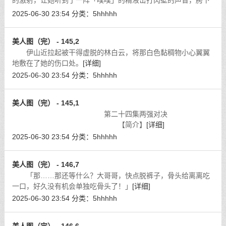
的激射，让她听到了一阵「噗噗」的精液击打肉壁的声音，胯下
小穴更蜜汁横流，无比怀念这根插在碧玉穴儿里的肉棒，令她又
2025-06-30 23:54
分类：
5hhhhh
羞愧又迷茫……
[详细]
美人图（完） - 145,2
伊山近拉起被干得虚脱的林白云，将那白色黏稠物小心翼翼
地敷在了她的伤口处。
[详细]
2025-06-30 23:54
分类：
5hhhhh
美人图（完） - 145,1
第二十四集两强对决
【简介】
[详细]
2025-06-30 23:54
分类：
5hhhhh
美人图（完） - 146,7
「那……那还等什么？大哥哥，快点脱裤子，骨头给离离吃
一口，好久没有机会单独吃骨头了！」
[详细]
2025-06-30 23:54
分类：
5hhhhh