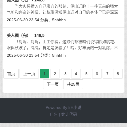
美人图（完） - 146,6
当大肉棒插入自己蜜穴的那刻，伊山近脸上一往无前的强大
气势和兴奋的神情，让黎琪深知伊山近对自己的身体早已是深深
的迷恋，一种变态般的强烈刺激，深深地铭刻在她的心里，永世
2025-06-30 23:54
分类：
5hhhhh
无法忘怀。
[详细]
美人图（完） - 146,5
「对啊、对啊，山主你看，这娘们都被咱们说得脸如桃花、
眼似秋波了，嘿嘿，肯定是发骚了！哈，好丰满的一对乳房，不
知道下面流水了没有？」
[详细]
2025-06-30 23:54
分类：
5hhhhh
首页
上一页
1
2
3
4
5
6
7
8
下一页
共25页
Powered By
5H小说
广告 | 统计代码