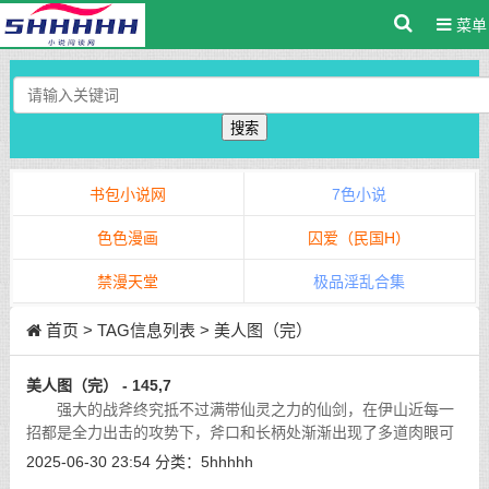
菜单
搜索
书包小说网
7色小说
色色漫画
囚爱（民国H）
禁漫天堂
极品淫乱合集
首页
> TAG信息列表 > 美人图（完）
美人图（完） - 145,7
强大的战斧终究抵不过满带仙灵之力的仙剑，在伊山近每一
招都是全力出击的攻势下，斧口和长柄处渐渐出现了多道肉眼可
见的裂痕。
[详细]
2025-06-30 23:54
分类：
5hhhhh