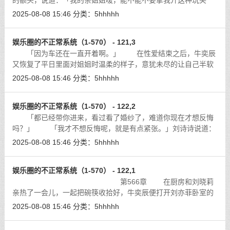
的额头，说道：「我的亲姐姐嗳，能不能不要拿我开这种玩笑
啊，整个中国多少年才出了一个李连杰、一个成龙啊，我何德何
2025-08-08 15:46
分类：
5hhhhh
能能和他们相提并论。」
[详细]
娱乐圈的不正常系统（1-570） - 121,3
「因为车还在一直开着啊。」 在性爱结束之后，牛奕辰
又恢复了平日里面对姐姐时温柔的样子，意犹未尽的让自己半软
的肉棒在姐姐的阴道之中摩擦了几下之后，才说道：「姐姐刚才
2025-08-08 15:46
分类：
5hhhhh
也看时间了吧，我们还有十几分钟整
[详细]
娱乐圈的不正常系统（1-570） - 122,2
「都已经带你进来，看过看了婚纱了，难道你现在才想反悔
吗？」 「我才不想反悔呢，就是有点紧张。」刘诗诗说道：
「我们两个婚纱的照片如果在这里拍的话，万一被她们泄露出去
2025-08-08 15:46
分类：
5hhhhh
怎么办？我现在不红，但是你却是正
[详细]
娱乐圈的不正常系统（1-570） - 122,1
第566章 在厨房和刘晓莉
亲热了一会儿，一起把碗筷收拾好，牛奕辰便打开刘亦菲卧室的
门，钻到了她的房间里面。
[详细]
2025-08-08 15:46
分类：
5hhhhh