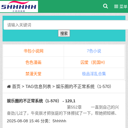
菜单
搜索
书包小说网
7色小说
色色漫画
囚爱（民国H）
禁漫天堂
极品淫乱合集
首页
> TAG信息列表 > 娱乐圈的不正常系统（1-570）
娱乐圈的不正常系统（1-570） - 120,1
第552章 一直到自己的兴
奋劲儿过了，牛奕辰才把张庭的下体擦拭了一下，帮她把短裤、
鞋子给穿到了身上。
[详细]
2025-08-08 15:46
分类：
5hhhhh