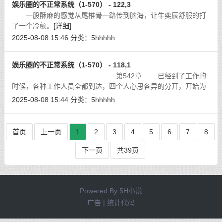
娱乐圈的不正常系统（1-570） - 122,3
一股酥麻的感觉从尾椎骨一路传到脑海，让牛奕辰舒服的打
了一个冷颤。
[详细]
2025-08-08 15:46
分类：
5hhhhh
娱乐圈的不正常系统（1-570） - 118,1
第542章 已经到了工作的
时候，各种工作人员全都到达，四个人心思各异的分开，开始为
晚上的节目提前彩排。
[详细]
2025-08-08 15:44
分类：
5hhhhh
首页
上一页
1
2
3
4
5
6
7
8
下一页
共39页
Powered By
5H小说
广告 | 统计代码