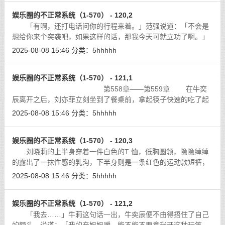
娱乐圈的不正常系统（1-570） - 120,2
「有啊，还打电话问你的行程来着。」范强说道：「不会是
想给你来个突袭吧，如果这样的话，那我今天可就立功了啊。」
[详细]
2025-08-08 15:46
分类：
5hhhhh
娱乐圈的不正常系统（1-570） - 121,1
第558章——第559章 在牛奕
辰离开之后，刘亦菲立刻坐到了餐桌前，拿起筷子快速的吃了起
来。别说，牛奕辰虽然有段时间没有做饭了，但是手艺还是相当
2025-08-08 15:46
分类：
5hhhhh
之棒，而且选择的都是他拿手的类型，
[详细]
娱乐圈的不正常系统（1-570） - 120,3
刘晓莉的上半身穿着一件白色的T 恤，低胸圆领，隐隐绰绰
的露出了一抹性感的乳沟，下半身则是一条红色的运动款短裤，
两条纤细的美腿白生生，非常好看。
[详细]
2025-08-08 15:46
分类：
5hhhhh
娱乐圈的不正常系统（1-570） - 121,2
「我去……」牛莉这句话一出，牛奕辰便不由得捂住了自己