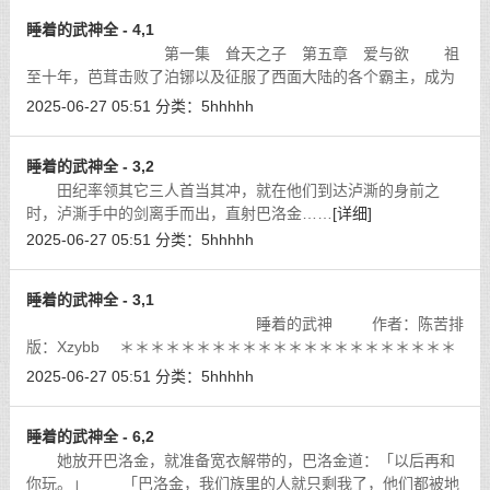
睡着的武神全 - 4,1
第一集 耸天之子 第五章 爱与欲 祖
至十年，芭茸击败了泊铘以及征服了西面大陆的各个霸主，成为
西面大陆真正的主宰。
[详细]
2025-06-27 05:51
分类：
5hhhhh
睡着的武神全 - 3,2
田纪率领其它三人首当其冲，就在他们到达泸澌的身前之
时，泸澌手中的剑离手而出，直射巴洛金……
[详细]
2025-06-27 05:51
分类：
5hhhhh
睡着的武神全 - 3,1
睡着的武神 作者：陈苦排
版：Xzybb ＊＊＊＊＊＊＊＊＊＊＊＊＊＊＊＊＊＊＊＊＊＊
＊＊＊＊＊＊＊＊＊＊＊＊＊
[详细]
2025-06-27 05:51
分类：
5hhhhh
睡着的武神全 - 6,2
她放开巴洛金，就准备宽衣解带的，巴洛金道：「以后再和
你玩。」 「巴洛金，我们族里的人就只剩我了，他们都被地