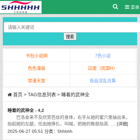
菜单
搜索
书包小说网
7色小说
色色漫画
囚爱（民国H）
禁漫天堂
极品淫乱合集
首页
> TAG信息列表 > 睡着的武神全
睡着的武神全 - 4,2
巴洛金来不及欣赏芭丝的身体，右手从她的蜜穴里抽出来，
抬起她的左腿，任由她挣扎、叫喊，把她的臀部抬高……
[详细]
2025-06-27 05:51
分类：
5hhhhh