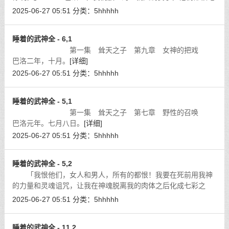
火烧死了。嗯，为何不见泸澌和泸泾？他们不是和你一起出去的
2025-06-27 05:51
分类：
5hhhhh
吗？」
[详细]
睡着的武神全 - 6,1
第一集 耸天之子 第九章 女神的把戏
巴洛二年，十月。
[详细]
2025-06-27 05:51
分类：
5hhhhh
睡着的武神全 - 5,1
第一集 耸天之子 第七章 野性的召唤
巴洛元年。七月八日。
[详细]
2025-06-27 05:51
分类：
5hhhhh
睡着的武神全 - 5,2
「我恨他们，女人和男人，所有的都恨！我要在死前用我神
的力量和灵魂诅咒，让我在神魂脱离我的肉体之后化成七彩之
花，凡是我所到的地方，女人遇到都得死，男人遇到都无
2025-06-27 05:51
分类：
5hhhhh
根……」
[详细]
睡着的武神全 - 11,2