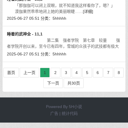
「那伽伽可以闭上双眼，就不知道我这样看你了，嗯？」
漠伽果然乖乖地闭上她的美丽眼睫……
[详细]
2025-06-27 05:51
分类：
5hhhhh
睡着的武神全 - 11,1
第二集 强者学院 第七章 较量 强
者学院开创以来，至今已有四年，雪城的众孩子的武技都有极大
的提升。蒂檬其实并没教他们什么，因为作为强者的她，知道太
2025-06-27 05:51
分类：
5hhhhh
多的束缚会令人的心灵无法放开，从
[详细]
首页
上一页
1
2
3
4
5
6
7
8
下一页
共30页
Powered By
5H小说
广告 | 统计代码