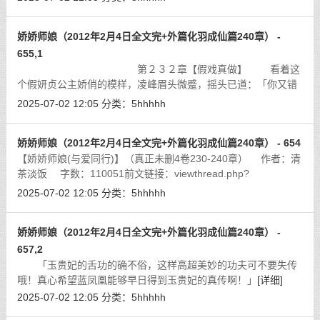
娇娇师娘（2012年2月4日全文完+外篇化羽成仙篇240章） -
655,1
第２３２章【假戏真做】 看着这
个假妍贞公主娇俏的模样，凌峰眉头微蹙，摇头已道：「你又错
了，朕还没有给你封爵列品，你何德何能，能自称臣妾？」其
2025-07-02 12:05
分类：
5hhhhh
实，像这种和亲来的公主，最少可以封
[详细]
娇娇师娘（2012年2月4日全文完+外篇化羽成仙篇240章） - 654
【娇娇师娘(与爱同行)】（真正未删4卷230-240章） 作者：清
茶淡饭 字数：110051前文链接：viewthread.php?
tid=3338149&page=1#pid59706224
[详细]
2025-07-02 12:05
分类：
5hhhhh
娇娇师娘（2012年2月4日全文完+外篇化羽成仙篇240章） -
657,2
「玉贵妃的舌功的确不俗，这样高超美妙的功夫可不要失传
哦！真心希望蓝凤凰能够早日得到玉贵妃的真传啊！」
[详细]
2025-07-02 12:05
分类：
5hhhhh