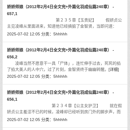
娇娇师娘（2012年2月4日全文完+外篇化羽成仙篇240章） -
657,1
第２３５章【玉贵妃】 假妍贞公
主见凌峰从里面进来，知道他已经搞掂了金智贤，当即问道：
「皇上，她都招了吗？」
[详细]
2025-07-02 12:05
分类：
5hhhhh
娇娇师娘（2012年2月4日全文完+外篇化羽成仙篇240章） -
656,2
凌峰当然不愿意干一具「尸体」，连忙伸手过去，死死的掐
了掐大美人的人中穴，过了片刻，金智贤终于幽幽转醒。
[详细]
2025-07-02 12:05
分类：
5hhhhh
娇娇师娘（2012年2月4日全文完+外篇化羽成仙篇240章） -
656,1
第２３４章【公主女护卫】 就在假
妍贞公主羞涩不已的时候，凌峰却已经听到房门外的脚步声，而
且这个脚步声是自己所不熟悉的。
[详细]
2025-07-02 12:05
分类：
5hhhhh