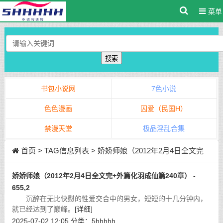
菜单
搜索
书包小说网
7色小说
色色漫画
囚爱（民国H）
禁漫天堂
极品淫乱合集
首页
> TAG信息列表 > 娇娇师娘（2012年2月4日全文完
+外篇化羽成仙篇240章）
娇娇师娘（2012年2月4日全文完+外篇化羽成仙篇240章） -
655,2
沉醉在无比快慰的性爱交合中的男女，短短的十几分钟内，
就已经达到了巅峰。
[详细]
2025-07-02 12:05
分类：
5hhhhh