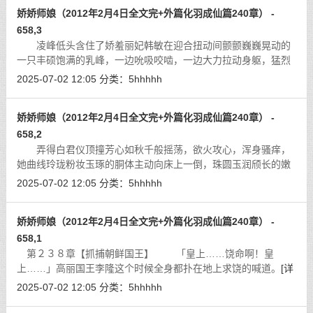
娇娇师娘（2012年2月4日全文完+外篇化羽成仙篇240章） -
658,3
凌峰低头含住了娇羞丽妃韩敏在迎合扭动间颤颤巍巍晃动的
一只丰硕饱满的乳峰，一边吮吸咬啮，一边大力拉动身躯，猛烈
强悍地挞伐着娇羞丽妃韩敏敏感的万峰层层花心。「啊……
2025-07-02 12:05
分类：
5hhhhh
啊……贱妾要飞了！」
[详细]
娇娇师娘（2012年2月4日全文完+外篇化羽成仙篇240章） -
658,2
弄得白君仪顶撞芳心如秋千般摇荡，欲火攻心，浑身骚痒，
她曲线玲珑粉妆玉琢的胴体主动向床上一倒，珠圆玉润颀长的嫩
腿向两边一张，妙态毕呈，春光尽泻。白君仪美艳娇丽的玉靥春
2025-07-02 12:05
分类：
5hhhhh
意流动，杏眼含春看着凌峰，媚声道
[详细]
娇娇师娘（2012年2月4日全文完+外篇化羽成仙篇240章） -
658,1
第２３８章【抓捕朝鲜国王】 「皇上……饶命啊！皇
上……」高丽国王李隆这个时候全身都扑在地上求饶的喊道。
[详
细]
2025-07-02 12:05
分类：
5hhhhh