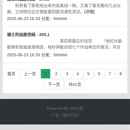
利奇看了那些拖出来的金属线一眼，又看了看亮着的几台仪
器，立刻明白这在做能量回路流通性测试。
[详细]
2025-06-23 16:33
分类：
5hhhhh
骑士的血脉完结 - 205,1
第四章最后的张狂 「他的大脑
能够和智脑直接相连，每秒钟能巡视七个作战单位的情况，并且
做出判断，下达相应命令，也就是说，他随时对战场上的一举一
2025-06-23 16:33
分类：
5hhhhh
动了如指掌，而且可以直接控制最底
[详细]
首页
上一页
1
2
3
4
5
6
7
8
下一页
共41页
Powered By
5H小说
广告 | 统计代码