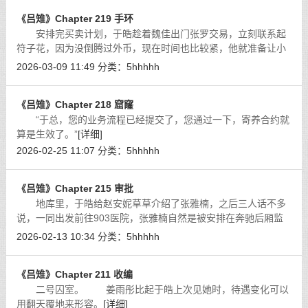
《吕雉》Chapter 219 手环
安排完买卖计划，于皓趁着魏佳出门张罗交易，立刻联系起
符子花，因为没倒腾过外币，现在时间也比较紧，他就准备让小
符同学来操作打款。
[详细]
2026-03-09 11:49
分类：
5hhhhh
《吕雉》Chapter 218 窟窿
“于总，您的业务流程已经提交了，您通过一下，寄养合约就
算是生效了。”
[详细]
2026-02-25 11:07
分类：
5hhhhh
《吕雉》Chapter 215 审批
地库里，于皓给赵安妮草草介绍了张雅楠，之后三人话不多
说，一同出发前往903医院，张雅楠自然是被安排在奔驰后厢监
视俩小物件儿了，而坐上副驾的赵安妮刚一上路，就打听起于皓
2026-02-13 10:34
分类：
5hhhhh
的根脚，只不过她才开口，就把自己的
[详细]
《吕雉》Chapter 211 收编
二号囚室。 姜雨彤比起于皓上次见她时，待遇变化可以
用翻天覆地来形容。
[详细]