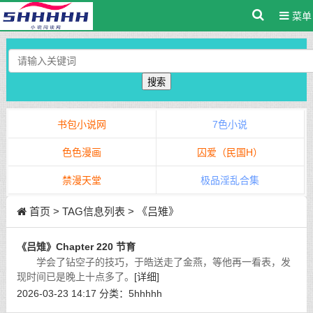
菜单
搜索
书包小说网
7色小说
色色漫画
囚爱（民国H）
禁漫天堂
极品淫乱合集
首页
> TAG信息列表 > 《吕雉》
《吕雉》Chapter 220 节育
学会了钻空子的技巧，于皓送走了金燕，等他再一看表，发
现时间已是晚上十点多了。
[详细]
2026-03-23 14:17
分类：
5hhhhh