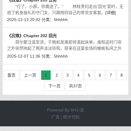
《吕雉》Chapter 203 去势
“行了，小郝，你甭送了。” 林姓贵妇走出‘回光’室时，无
视了躬身施礼的守门女，只跟陪同自己的带货女客套。
[详细]
2025-12-13 20:42
分类：
5hhhhh
《吕雉》Chapter 202 回光
荷尔蒙泛滥至浓，于皓和吴离即将滚起床单，谁知这时门帘
之外突然响起了两声淡淡铃鸣，原来在这宴会场的帷帐私间之外
挂有铜铃，可用作敲门使用，便于外人礼貌求见。
[详细]
2025-12-07 11:36
分类：
5hhhhh
首页
上一页
1
2
3
4
5
6
7
8
下一页
共37页
Powered By
5H小说
广告 | 统计代码