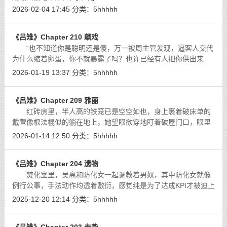
2026-02-04 17:45
分类：
5hhhhh
《吕雉》Chapter 210 飙戏
“也不知道你是聪明还是傻，万一被周主管发现，逼客人交代
为什么缩着卵蛋，你不就暴露了吗？也许已经有人把你供出来
了，只不过周主管一直忍着呢，等到昨天才一起算总账。”
[详细]
2026-01-19 13:37
分类：
5hhhhh
《吕雉》Chapter 209 雅丽
红砖房里，半人高的铁笼已是空空如也，身上裹着破床单的
戴萱像根法棍似的躺在地上，她望眼欲穿地盯着破屋门口，眼里
闪动着期冀之光，然而当听到符子花归来后嚷嚷出的噩耗时，她
2026-01-14 12:50
分类：
5hhhhh
的瞳中再次染上了死灰。
[详细]
《吕雉》Chapter 204 遗物
焚化室里，吴离和防化女一起调教着男奴，其中防化女就像
例行公事，手法动作均透着敷衍，感觉纯是为了达成KPI才被迫上
钟，反观吴离，她折腾得倒挺起劲儿，估计也因为是在玩别人的
2025-12-20 12:14
分类：
5hhhhh
东西，挺有新鲜感的。
[详细]