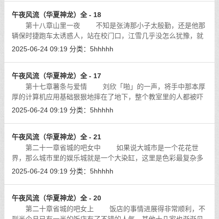
午夜风流（华夏神龙）全 - 18
第十八章山里一夜 不知是张涛那小子太殷勤，还是他那
辆保时捷跑车太诱惑人，站在校门口，江雪几乎没怎么犹豫，就
答应了他。今天没有太阳，天一直阴着，这样一个天气，开着这
2025-06-24 09:19
分类：
5hhhhh
么一辆敞蓬的跑车，的确是一件很美
[详细]
午夜风流（华夏神龙）全 - 17
第十七章薯条与爱情 刘欣「啪」的一声，将手中那本厚
厚的计算机应用基础狠狠地摔在了地下，整个教室里的人都被吓
坏了，这下子连坐在讲台上的值班老师都吓了一跳，「你怎么回
2025-06-24 09:19
分类：
5hhhhh
事？」那女老师非常不满，好一阵子
[详细]
午夜风流（华夏神龙）全 - 21
第二十一章省城的吧女中 如果说大城市是一个花花世
界，那么城市里的娱乐城就是一个大染缸，这里是色彩最复杂多
变的地方。这里有着城市中最为嚣张的思想和在这种思想支配下
2025-06-24 09:19
分类：
5hhhhh
的嚣张行为。甚至连那些静态的装饰都
[详细]
午夜风流（华夏神龙）全 - 20
第二十章省城的吧女上 饭店的事情进展得非常顺利，不