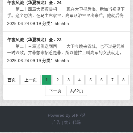
午夜风流（华夏神龙）全 - 24
第二十四章大师摸骨相 现在大卫挺后悔，后悔当初没下
手。这个想法，在马主席家里，高军从浴室里出来后，他就后悔
了，但这家伙极善掩饰，老马哪能看出来，还真的以为他们是萍
2025-06-24 09:19
分类：
5hhhhh
水相逢呢，对他的救命恩人都不说实
[详细]
午夜风流（华夏神龙）全 - 23
第二十三章送佛送到西 大卫今晚来省城，也不过是凭着
一时兴致，并非想来招惹是非，所以他拉上叫高军的女孩就走，
甚至顾不上向与他同来的张辉打一声招呼。其实并不是不关心张
2025-06-24 09:19
分类：
5hhhhh
辉，而是怕连累了她，因为那车还停
[详细]
首页
上一页
1
2
3
4
5
6
7
8
下一页
共62页
Powered By
5H小说
广告 | 统计代码