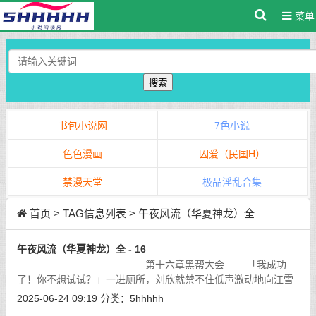
菜单
搜索
书包小说网
7色小说
色色漫画
囚爱（民国H）
禁漫天堂
极品淫乱合集
首页
> TAG信息列表 > 午夜风流（华夏神龙）全
午夜风流（华夏神龙）全 - 16
第十六章黑帮大会 「我成功
了！你不想试试？」一进厕所，刘欣就禁不住低声激动地向江雪
汇报。
[详细]
2025-06-24 09:19
分类：
5hhhhh