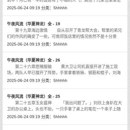
到半个月已有一半的饭店有了不错的人气，其他十几家也渐渐见
了起色。大卫筹划着，照这样下去，很快整个城南就会又是一片
2025-06-24 09:19
分类：
5hhhhh
枝繁叶茂的景象了。那么下一步的计
[详细]
午夜风流（华夏神龙）全 - 19
第十九章海边激情 自从召开了青龙帮大会，帮里的弟兄
们的作风的确变了一些，可南郊饭店里的情况依然不是十分景
气，这与原先青龙帮有相当的关联，再加上一些店主心里着急，
2025-06-24 09:19
分类：
5hhhhh
总想一刀宰死顾客，所以不少原来的老
[详细]
午夜风流（华夏神龙）全 - 26
第二十六章愿赌服输 黄大卫让司机直接开进了施工现
场，两队人早已摆开了阵势，手里拿着铁锹、钢筋和棍子，刘海
洋与对方的头领都站在前面，准备干架。与刘海洋的施工楼盘遥
2025-06-24 09:19
分类：
5hhhhh
相呼应的是永昌建筑公司的楼盘。两家
[详细]
午夜风流（华夏神龙）全 - 25
第二十五章玉女瘟神 「我出问题了。」刘欣上身趴在大
卫的办公桌上，头也不抬，一只手拿了桌上的笔在一个本子上随
意画着。
[详细]
2025-06-24 09:19
分类：
5hhhhh