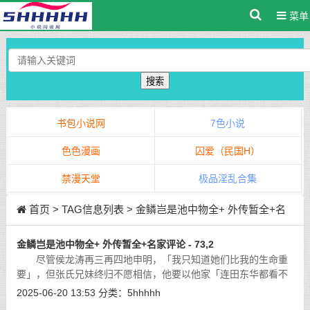
菜单
搜索
书包小说网
7色小说
色色漫画
囚爱（民国H）
禁漫天堂
极品淫乱合集
首页
> TAG信息列表 > 金鳞岂是池中物全+ 外传暂全+名
家评论
金鳞岂是池中物全+ 外传暂全+名家评论 - 73,2
尽管侯龙涛再三再四地申明，「我只知道她们比我的生命重
要」，但张氏兄妹终归不愿相信，他要以他家「连田东华都看不
上」的赫赫权势，来压服这「一个毫无根底的小痞子」，她要这
2025-06-20 13:53
分类：
5hhhhh
男人为了平步青云与「国色天香」而
[详细]