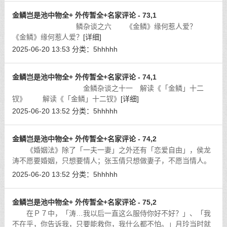
金鳞岂是池中物全+ 外传暂全+名家评论 - 73,1
鳞杂谈之六 《金鳞》缘何惹人爱？
《金鳞》缘何惹人爱？
[详细]
2025-06-20 13:53
分类：
5hhhhh
金鳞岂是池中物全+ 外传暂全+名家评论 - 74,1
金鳞杂谈之十一 解读《「金鳞」十二
钗》 解读《「金鳞」十二钗》
[详细]
2025-06-20 13:52
分类：
5hhhhh
金鳞岂是池中物全+ 外传暂全+名家评论 - 74,2
《婚姻法》除了「一夫一妻」之外还有「恋爱自由」，侯龙
涛不愿要婚姻，只想要情人；张玉倩只想做妻子，不愿当情人。
这种现象，在理论上称之为「矛盾」。
[详细]
2025-06-20 13:52
分类：
5hhhhh
金鳞岂是池中物全+ 外传暂全+名家评论 - 75,2
在Ｐ７中，「涛…我以后一直这么服侍你好不好？」、「我
不在乎，你告诉我，只要能救你，我什么都不怕。」月玲当时就