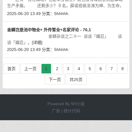
生产矛盾。 还剩多少？８名。薛诺视侯龙涛为神、为生命，
许如云是她的干妈，何莉萍是她的亲妈。司徒清影是何莉萍的干
2025-06-20 13:49
分类：
5hhhhh
女儿，又是「霸王龙」亲自选婿，将
[详细]
金鳞岂是池中物全+ 外传暂全+名家评论 - 76,1
金鳞杂谈之二十一 谈谈「媚忍」 谈
谈「媚忍」。
[详细]
2025-06-20 13:49
分类：
5hhhhh
首页
上一页
1
2
3
4
5
6
7
8
下一页
共25页
Powered By
5H小说
广告 | 统计代码