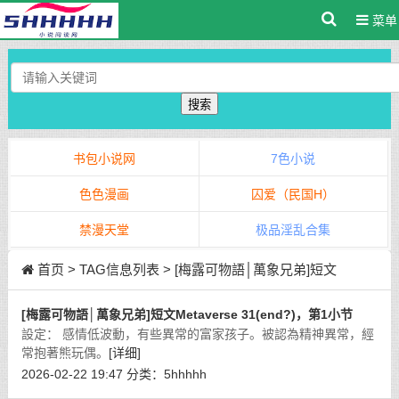
菜单
搜索
书包小说网
7色小说
色色漫画
囚爱（民国H）
禁漫天堂
极品淫乱合集
首页
> TAG信息列表 > [梅露可物語│萬象兄弟]短文
[梅露可物語│萬象兄弟]短文Metaverse 31(end?)，第1小节
設定： 感情低波動，有些異常的富家孩子。被認為精神異常，經
常抱著熊玩偶。
[详细]
2026-02-22 19:47
分类：
5hhhhh