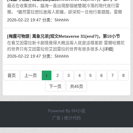
最近在收集資料，腦海一直出現那個被雙親冷落的現代夜行雷
爾。 *雖然雷拉想拉進兩人距離，卻深知一旦他行差錯踏，雷爾
會決絕的放棄現有一切去往某處他不知的地方。那並非無端的恐
2026-02-22 19:47
分类：
5hhhhh
懼，而是一定會實現的事實。
[详细]
[梅露可物語│萬象兄弟]短文Metaverse 31(end?)，第10小节
在看艾因雷拉新卡劇情覺得大概這兩人就是這樣差距 雷爾哈爾尼
的世界只有艾因雷拉但艾因雷拉的世界有很多很多人
[详细]
2026-02-22 19:47
分类：
5hhhhh
首页
上一页
1
2
3
4
5
6
7
8
下一页
共45页
Powered By
5H小说
广告 | 统计代码