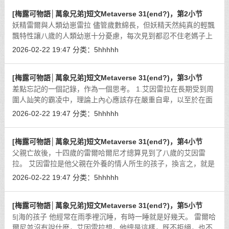
[梅露可物語│萬象兄弟]短文Metaverse 31(end?)，第2小节
妖精雷爾與人類幼崽雷拉 儘管歲數綿長，但妖精天然純真的輕飄
飄特性讓八歲的人類幼崽十分憂慮，每次見到都忍不住老媽子上
身的東叨西唸。
[详细]
2026-02-22 19:47
分类：
5hhhhh
[梅露可物語│萬象兄弟]短文Metaverse 31(end?)，第3小节
差點忘記的一個記錄，作為一個思考。 1.艾因雷拉在長期受到周
圍人訕笑的霸凌中，理論上內心應該存在嚴重自卑，以至於在面
對雷爾哈爾尼時的憤怒自傲，都是自我保護的張牙舞爪——因
2026-02-22 19:47
分类：
5hhhhh
為，只有雷爾哈爾尼會因為他不成熟
[详细]
[梅露可物語│萬象兄弟]短文Metaverse 31(end?)，第4小节
父親亡故後，十四歲的雷爾哈爾尼才總算見到了八歲的艾因雷
拉。 艾因雷拉是他父親在外養的情人所生的孩子，換言之，就是
豪門常見的私生子。
[详细]
2026-02-22 19:47
分类：
5hhhhh
[梅露可物語│萬象兄弟]短文Metaverse 31(end?)，第5小节
§|海的孩子 他經常在雨季裡沉睡，有時一睡就是好幾天。 雷爾哈
爾尼並沒有說什麼，艾因雷拉想，他總是這樣，既不拒絕，也不