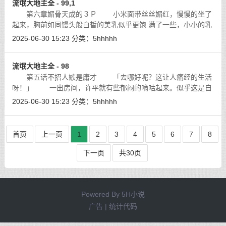
流氓大地主全 - 99,1
第六章媚骨天成的３Ｐ 小米面带丝丝媚红，慢慢的坐了
起来，胸前如同馒头般白皙的美乳似乎更饱 满了一些，小小的乳
头依旧是粉嫩无比的浅红，浅浅露出的春光更是有半遮半掩 的挑
2025-06-30 15:23
分类：
5hhhhh
逗。
[详细]
流氓大地主全 - 98
第五话不招人嫉是庸才 「去哪好呢？这让人痛经的生活
呀！」 一出房间，许平就有些郁闷的嘀咕起来。似乎这是自
己的房间吧！怎么突然 感觉好像无家可归一样了。不过看冷月这
2025-06-30 15:23
分类：
5hhhhh
么娇弱可怜的样子还真是下不了手
[详细]
首页
上一页
1
2
3
4
5
6
7
8
下一页
共30页
Powered By
5H小说
广告 | 统计代码