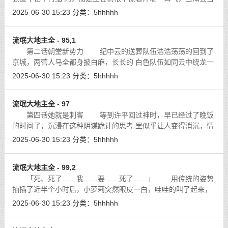
得如此亲民，恐怕天下难寻第二 了。
[详细]
2025-06-30 15:23
分类：
5hhhhh
流氓大地主全 - 95,1
第二话朝堂新势力 纪中云的送葬队伍浩浩荡荡的回到了
京城，两营人马全都身披白麻，长长的 白色队伍如同云中绕龙一
样，被他们簇拥在中间的重棺虽然奢华高贵，但却透露 着一股深
2025-06-30 15:23
分类：
5hhhhh
深的怨气，饿狼营将士们除了悲哀
[详细]
流氓大地主全 - 97
第四话她就是刺客 等到许平回过神时，早已经过了晚饭
的时间了，沉浸在这种阴谋跪计的思考 里似乎让人变得消沉，情
绪也会有些许的失落。
[详细]
2025-06-30 15:23
分类：
5hhhhh
流氓大地主全 - 99,2
「死、死了……我……要……死了……」 用传统的姿势
抽插了近半个小时后，小萝莉突然眼皮一白，哇哇的叫了起来，
如同疯了一样的摇着头，柔顺的青丝立刻飞舞起来，看起来很是
2025-06-30 15:23
分类：
5hhhhh
激动。
[详细]