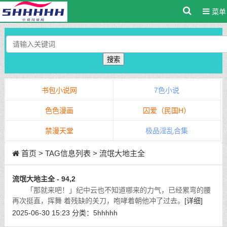
菜单
搜索
书包小说网
7色小说
色色漫画
囚爱（民国H）
禁漫天堂
极品淫乱合集
首页
> TAG信息列表 > 流氓大地主全
流氓大地主全 - 94,2
「那就来吧！」纪中云也不知道哪来的力气，已经累弯的腰
再次挺直，挥舞 着残缺的关刀，咆哮着朝他冲了过去。
[详细]
2025-06-30 15:23
分类：
5hhhhh