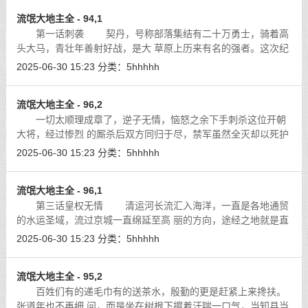
流氓大地主全 - 94,1
第一话刺袭 契丹，号称部落集结有二十万勇士，骑着高
头大马，青壮年善射好战，是大 草原上历来有名的强者。这次纪
龙的退反，本可以让这些野心勃勃的草原狼趁虚 而入，但他们却
2025-06-30 15:23
分类：
5hhhhh
没有把宝刀指向长城烽线，甚至於
[详细]
流氓大地主全 - 96,2
一切太顺理成章了，逆子无情，恼怒之余下手刺杀这位开朝
大将，经过惨烈 的厮杀后双方同归于尽，禁军虽然全灭却以死护
节，拚杀到最后一刻，与敌人玉 石俱焚博得天下人的赞赏。
[详
2025-06-30 15:23
分类：
5hhhhh
细]
流氓大地主全 - 96,1
第三话皇权无情 清运河长流汇入海洋，一直是各地通贸
的水运圣域，流过京城一直绵延至高 丽的方向，途经之地就是直
隶、河北、津门这些时势动乱之地，是京城通往各地 最便捷的河
2025-06-30 15:23
分类：
5hhhhh
流，也是号称水上商路的线路。
[详细]
流氓大地主全 - 95,2
百姓们有的递毛巾有的送茶水，殷勤的更是赶紧上来搀扶。
张道年也不再细 问，而是坐在树根下擦着汗喘一口气，当知县当