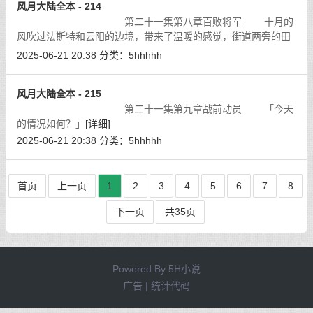
风月大陆全本 - 214
第二十一集第八章百败将军 十月的
风吹过法斯特和云阳的边境，带来了温暖的感觉，街道两旁的田
地里到处是成熟的农作物，金黄色的果实沉甸甸的挂在树上，在
2025-06-21 20:38
分类：
5hhhhh
大陆的东南方，十月是农民最快乐的
[详细]
风月大陆全本 - 215
第二十一集第九章战前动员 「今天
的情况如何？」
[详细]
2025-06-21 20:38
分类：
5hhhhh
首页
上一页
1
2
3
4
5
6
7
8
下一页
共35页
Powered By
5H小说
广告 | 统计代码