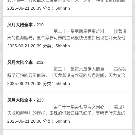
女的眼中，万灵血珠已经变得无限广大，这是一种非常奇妙的感
觉，明明是一颗不过寸半大小的圆柱，但却好像占据了她全部的
2025-06-21 20:39
分类：
5hhhhh
视野。她的心神已经完全被这颗万灵
[详细]
风月大陆全本 - 210
第二十一集第四章世事难料 挟著漫
天的血海幽光，五个狰狞可怖的血煞很快便重新出现在叶天龙他
们的面前。在万灵血珠所产生的血海幻境之中，他们是不死不灭
2025-06-21 20:39
分类：
5hhhhh
的存在，因为他们力量的来源就是万
[详细]
风月大陆全本 - 212
第二十一集第六章伊人情重 虽然破
解了可怕的万灵血珠，叶天龙却没有丝毫的喘息时间，因为文冶
达等人的逃脱使得天龙军团的上下都不得安心，一场大规模的搜
2025-06-21 20:38
分类：
5hhhhh
捕行动在高阳州如火如荼的展开了。
[详细]
风月大陆全本 - 213
第二十一集第七章两女同心 看见叶
天龙和柳琴儿的模样，玉珠的俏脸已经飞红了，等听完叶天龙的
要求，再看到那一套留给她的衣服，她的脸更是一片绯红。
[详细]
2025-06-21 20:38
分类：
5hhhhh