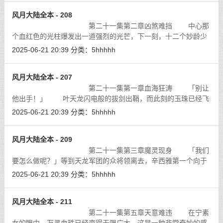
风月大陆全本 - 208
第二十一集第二章凶煞难挡 中心那
个血红色的光柱爆发出一道强烈的光芒，下一刻，十二个妙龄少
女组成的圆环出现在青色枪影的前方，她们的脸上都带著天真无
2025-06-21 20:39
分类：
5hhhhh
邪的笑容，披散著一头的黑发，赤著
[详细]
风月大陆全本 - 207
第二十一集第一章血海狂涛 「别让
他出手！」 叶天龙闪电般的拔剑出鞘，而此刻的玉珠已经飞
身冲出，因为她已经从血手天蝎的眼神中看到一丝非常不妙的预
2025-06-21 20:39
分类：
5hhhhh
兆，知道不能再让血手天蝎说下去
[详细]
风月大陆全本 - 209
第二十一集第三章魔灵现身 「我们
要怎么做呢？」等到天龙军团的众将领离去，辛西雅第一个向于
凤舞发问。
[详细]
2025-06-21 20:39
分类：
5hhhhh
风月大陆全本 - 211
第二十一集第五章天意难违 在宁素