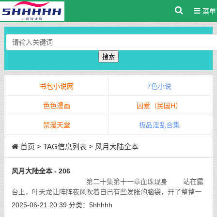
菜单
搜索
书包小说网
7色小说
色色漫画
囚爱（民国H）
禁漫天堂
极品淫乱合集
首页
> TAG信息列表 > 风月大陆全本
风月大陆全本 - 206
第二十集第十一章血珠现身 站在露
台上，叶天龙让阵阵夜风吹着自己有些发胀的脑袋，开了整整一
个下午的会议，他实在是连脑袋也有些发疼了。
[详细]
2025-06-21 20:39
分类：
5hhhhh