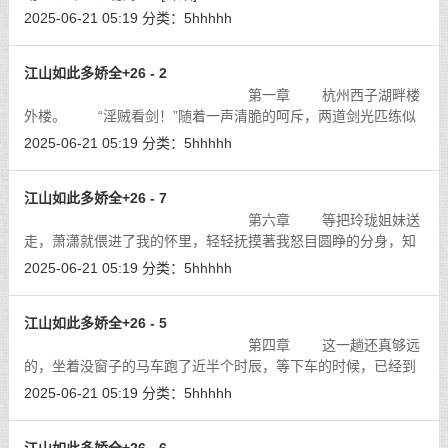
2025-06-21 05:19
分类：
5hhhhh
江山如此多娇全+26 - 2
第一章 杭州西子湖畔楼
外楼。 “淫贼看剑！”随着一声清脆的呵斥，两道剑光匹练似
的刺向我，虽然我看出目标其实并不是我，我还是连忙向旁边一
2025-06-21 05:19
分类：
5hhhhh
闪，剑光便越过我的头顶，直奔
[详细]
江山如此多娇全+26 - 7
第六章 等把玲珑姐妹送
走，萧潇就偎进了我的怀里，轻轻抚摸著我怒目圆睁的分身，知
道我已经被玲珑姐妹逗的欲火中烧，便腻声道：“主子，先洗洗好
2025-06-21 05:19
分类：
5hhhhh
不好…”
[详细]
江山如此多娇全+26 - 5
第四章 这一趟还真够远
的，坐着没窗子的马车跑了近半个时辰，等下车的时候，已经到
了一座宅院里面。
[详细]
2025-06-21 05:19
分类：
5hhhhh