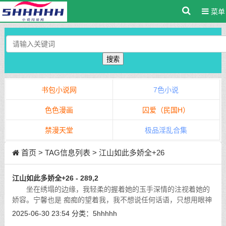
菜单
搜索
书包小说网
7色小说
色色漫画
囚爱（民国H）
禁漫天堂
极品淫乱合集
首页
> TAG信息列表 > 江山如此多娇全+26
江山如此多娇全+26 - 289,2
坐在绣塌的边缘，我轻柔的握着她的玉手深情的注视着她的
娇容。宁馨也是 痴痴的望着我，我不想说任何话语，只想用眼神
告诉她我对她的那份牵挂和万般 深情。
[详细]
2025-06-30 23:54
分类：
5hhhhh