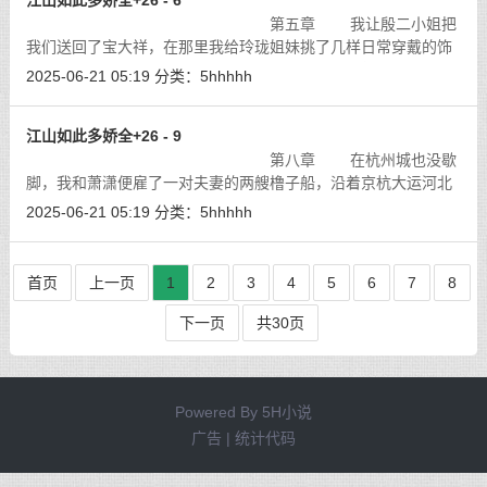
江山如此多娇全+26 - 6
第五章 我让殷二小姐把
我们送回了宝大祥，在那里我给玲珑姐妹挑了几样日常穿戴的饰
品，并把银票留在了柜台，老掌柜也按贵宾的优惠打了折扣，一
2025-06-21 05:19
分类：
5hhhhh
切都显得很正常。
[详细]
江山如此多娇全+26 - 9
第八章 在杭州城也没歇
脚，我和萧潇便雇了一对夫妻的两艘橹子船，沿着京杭大运河北
上，去苏州与玲珑姐妹会合。
[详细]
2025-06-21 05:19
分类：
5hhhhh
首页
上一页
1
2
3
4
5
6
7
8
下一页
共30页
Powered By
5H小说
广告 | 统计代码