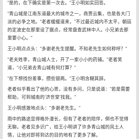
"是的，在下确实是第一次去。"王小明如实回答。
"青山城是江南东道最大的城市之一，商贾云集，也是各大门
派的必争之地。"老者缓缓道来，"不过最近城内不太平，朝廷
的定波史在那里设了据点，经常盘查武林中人。小兄弟去那
里要小心。"
王小明点点头："多谢老先生提醒。不知老先生如何称呼？"
"老夫姓李，青山城人士，开了一家小小的药铺。"老者笑
道，"小兄弟去青山城有何打算？"
"在下想找份差事，攒些银两。"王小明含糊其辞。
老者似乎看出了他的心思，没有多问，只是说道："若是需要
帮助，可到城南的'济世堂'找我。"
王小明感激地点头："多谢老先生。"
雨中的路途显得格外漫长，但有了老者的陪伴，倒也不觉得
无聊。老者见多识广，给王小明讲了许多青山城的风土人
情，让他对即将到达的目的地有了更多了解。