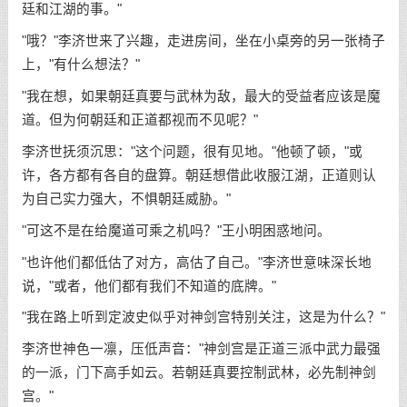
廷和江湖的事。"
"哦？"李济世来了兴趣，走进房间，坐在小桌旁的另一张椅子
上，"有什么想法？"
"我在想，如果朝廷真要与武林为敌，最大的受益者应该是魔
道。但为何朝廷和正道都视而不见呢？"
李济世抚须沉思："这个问题，很有见地。"他顿了顿，"或
许，各方都有各自的盘算。朝廷想借此收服江湖，正道则认
为自己实力强大，不惧朝廷威胁。"
"可这不是在给魔道可乘之机吗？"王小明困惑地问。
"也许他们都低估了对方，高估了自己。"李济世意味深长地
说，"或者，他们都有我们不知道的底牌。"
"我在路上听到定波史似乎对神剑宫特别关注，这是为什么？"
李济世神色一凛，压低声音："神剑宫是正道三派中武力最强
的一派，门下高手如云。若朝廷真要控制武林，必先制神剑
宫。"