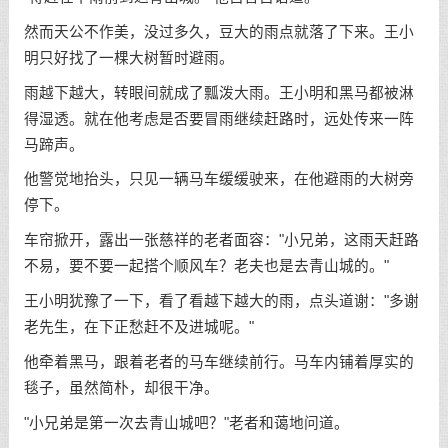
然而天公不作美，没过多久，豆大的雨点就落了下来。王小
明只好找了一棵大树暂时避雨。
雨越下越大，转眼间就成了瓢泼大雨。王小明和黑马都被淋
得湿透。就在他考虑是否要冒雨继续赶路时，远处传来一阵
马蹄声。
他警觉地抬头，只见一辆马车缓缓驶来，在他避雨的大树旁
停下。
车帘掀开，露出一张慈祥的老者面容："小兄弟，这雨天赶路
不易，要不要一起搭个顺风车？老夫也是去青山城的。"
王小明犹豫了一下，看了看越下越大的雨，点头道谢："多谢
老先生，在下正愁赶不及进城呢。"
他牵着黑马，跟着老者的马车继续前行。马车内铺着厚实的
毯子，虽然简朴，却很干净。
"小兄弟是第一次去青山城吧？"老者和蔼地问道。