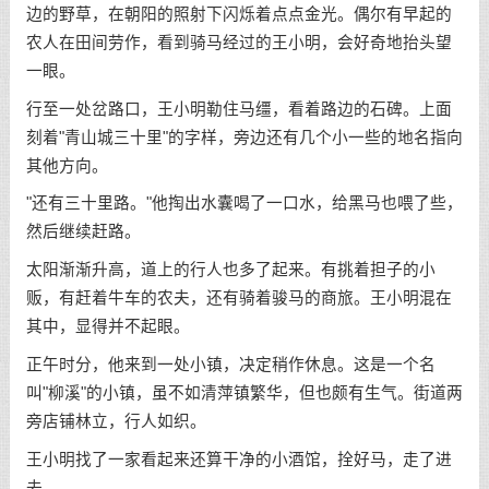
边的野草，在朝阳的照射下闪烁着点点金光。偶尔有早起的
农人在田间劳作，看到骑马经过的王小明，会好奇地抬头望
一眼。
行至一处岔路口，王小明勒住马缰，看着路边的石碑。上面
刻着"青山城三十里"的字样，旁边还有几个小一些的地名指向
其他方向。
"还有三十里路。"他掏出水囊喝了一口水，给黑马也喂了些，
然后继续赶路。
太阳渐渐升高，道上的行人也多了起来。有挑着担子的小
贩，有赶着牛车的农夫，还有骑着骏马的商旅。王小明混在
其中，显得并不起眼。
正午时分，他来到一处小镇，决定稍作休息。这是一个名
叫"柳溪"的小镇，虽不如清萍镇繁华，但也颇有生气。街道两
旁店铺林立，行人如织。
王小明找了一家看起来还算干净的小酒馆，拴好马，走了进
去。