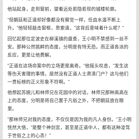
他站起身，走到窗前，望着远处若隐若现的城楼轮廓。
"但朝廷和正道却好像都没有察觉一样，任由水温不断上
升。"他轻轻敲击窗框，思索道，"这背后意味着什么呢？"
回忆起那位定波史在柳溪镇的盘查，王小明不禁感到一丝不
安。那种公然挑衅的态度，分明是有恃无恐。而正道各派的
反应，更是让他费解。
"正道在这场命案中的立场更是离奇。"他摇头叹息，"发生这
等伤天害理的事情，居然没有正道人士肃清门户？这与他们
一贯标榜的正义形象不符啊。"
他想起苏婉儿和林师兄在花园中的对话，林师兄那种高高在
上的态度，分明是将自己置于凡俗之外，不把朝廷放在眼
里。
"那林师兄对我的态度，不仅仅是因为我的凡人身份。"王小明
恍然大悟，"是整个神剑宫，甚至是正道中人，都有这种凌驾
于世俗之上的心态！"