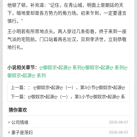
他顿了顿，补充道："记住，在青山城，明面上是朝廷的天
下，暗地里却是各方势力的角力场。初来乍到，一定要谨言
慎行。"
王小明若有所思地点头。两人穿过几条街巷，终于来到一座
气派的宅院前。门口站着两名壮汉，见到李济世，立刻恭敬
地行礼。
小说相关章节：
ღ御奴宗•起源ღ 系列
ღ御奴宗•起源ღ 系列
ღ
御奴宗•起源ღ 系列
上一篇：：
ღ御奴宗•起源ღ（一），第3小节ღ御奴宗•起源ღ
系列
下一篇：
ღ御奴宗•起源ღ（一），第1小节ღ御奴宗•起源ღ 系
列
猜你喜欢
公司情缘
2026-08-07
妻子是荡妇
2026-08-07