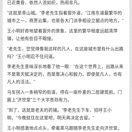
已近黄昏，依然人流如织，热闹非凡。
"这就是青山城。"李老先生指着窗外道，"江南东道最繁华的
城市之一，商贾云集，也是各大门派争相设立据点的地方。"
王小明好奇地望着窗外的景象，这里的繁华程度远超清萍
镇，让他有些目不暇接。
"老先生，您觉得像我这样的凡人，在这座城市里有什么出路
吗？"王小明忍不住问道。
李老先生意味深长地看了他一眼："在这个世界上，出路从来
不是靠天赋决定的，而是靠决心和毅力。即使是凡人，也有
凡人的活法。"
马车拐入一条稍窄的街道，停在一座朴素的二层建筑前。门
匾上"济世堂"三个大字苍劲有力。
"到了，这就是老夫的药铺。"李老先生下车，招呼王小
明，"今晚就住在这里吧，明天再决定去留。"
王小明感激地点点头，牵着黑马跟随李老先生走向济世堂。