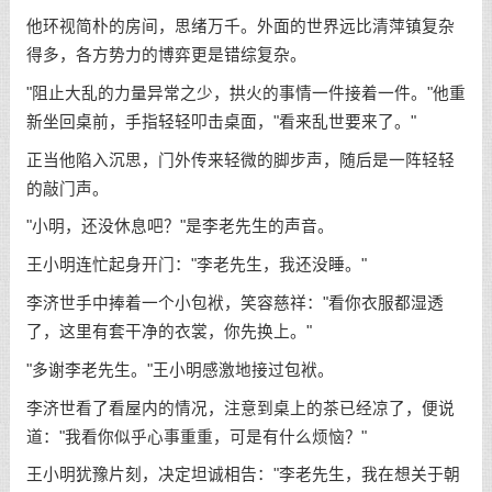
他环视简朴的房间，思绪万千。外面的世界远比清萍镇复杂
得多，各方势力的博弈更是错综复杂。
"阻止大乱的力量异常之少，拱火的事情一件接着一件。"他重
新坐回桌前，手指轻轻叩击桌面，"看来乱世要来了。"
正当他陷入沉思，门外传来轻微的脚步声，随后是一阵轻轻
的敲门声。
"小明，还没休息吧？"是李老先生的声音。
王小明连忙起身开门："李老先生，我还没睡。"
李济世手中捧着一个小包袱，笑容慈祥："看你衣服都湿透
了，这里有套干净的衣裳，你先换上。"
"多谢李老先生。"王小明感激地接过包袱。
李济世看了看屋内的情况，注意到桌上的茶已经凉了，便说
道："我看你似乎心事重重，可是有什么烦恼？"
王小明犹豫片刻，决定坦诚相告："李老先生，我在想关于朝