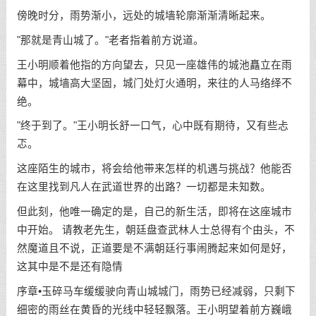
傍晚时分，雨势渐小，远处的城墙轮廓渐渐清晰起来。
"那就是青山城了。"老者指着前方说道。
王小明顺着他指的方向望去，只见一座雄伟的城池矗立在雨
幕中，城墙高大坚固，城门处灯火通明，来往的人马络绎不
绝。
"终于到了。"王小明长舒一口气，心中既有期待，又有些忐
忑。
这座陌生的城市，将会给他带来怎样的机遇与挑战？他能否
在这里找到凡人在武道世界的出路？一切都是未知数。
但此刻，他唯一确定的是，自己的新生活，即将在这座城市
中开始。 请教老先生，朝廷盘查武林人士总得有个由头，不
然魔道且不说，正道要是不满朝廷行事闹腾起来如何是好，
这其中是不是还有隐情
序章•玉碎马车缓缓驶向青山城城门，雨势已经减弱，只剩下
细密的雨丝在黄昏的光线中轻轻飘落。王小明望着前方巍峨