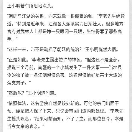
王小明若有所思地点头。
"朝廷与江湖的关系，向来就像一根绷紧的弦。"李老先生继续
道，"特别是近年来，江湖各大派系实力日渐壮大，很多地方
官府对武林人士都是睁一只眼闭一只眼，生怕得罪了那些高
手。"
"这样一来，岂不是动摇了朝廷的统治？"王小明恍然大悟。
"正是如此。"李老先生露出赞许的神色，"但这还不是全部。
据说三个月前，南疆的一个小城发生了一件大事——当地县
令的独子被一名江湖游侠杀害。这名游侠恰好是某个大派的
旁支弟子。"
"然后呢？"王小明追问道。
"依照律法，这名游侠自然是该处斩的。可他的宗门出面干
预，硬是把人保了下来，只说会带回门派内部处理。"李老先
生摇头叹息，"结果可想而知，不了了之。而那位县令，本是
当今女帝的表亲。"