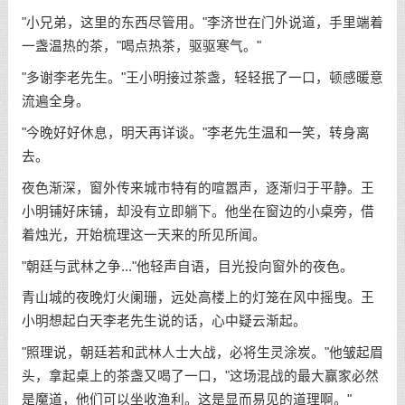
"小兄弟，这里的东西尽管用。"李济世在门外说道，手里端着
一盏温热的茶，"喝点热茶，驱驱寒气。"
"多谢李老先生。"王小明接过茶盏，轻轻抿了一口，顿感暖意
流遍全身。
"今晚好好休息，明天再详谈。"李老先生温和一笑，转身离
去。
夜色渐深，窗外传来城市特有的喧嚣声，逐渐归于平静。王
小明铺好床铺，却没有立即躺下。他坐在窗边的小桌旁，借
着烛光，开始梳理这一天来的所见所闻。
"朝廷与武林之争..."他轻声自语，目光投向窗外的夜色。
青山城的夜晚灯火阑珊，远处高楼上的灯笼在风中摇曳。王
小明想起白天李老先生说的话，心中疑云渐起。
"照理说，朝廷若和武林人士大战，必将生灵涂炭。"他皱起眉
头，拿起桌上的茶盏又喝了一口，"这场混战的最大赢家必然
是魔道，他们可以坐收渔利。这是显而易见的道理啊。"