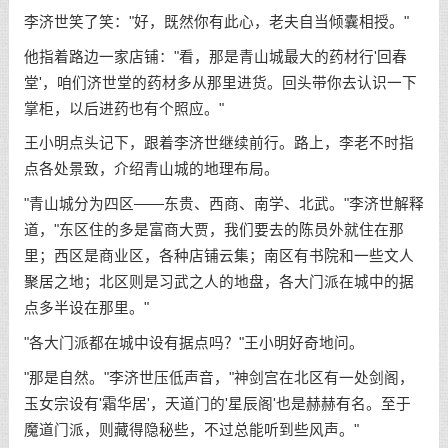
李济世笑了笑："好，既然你有此心，老夫自当倾囊相授。"
他指着路边一家店铺："看，那是青山城最大的药材行'回春
堂'，咱们济世堂的药材多从那里进货。回头带你去认识一下
掌柜，以后进药也有个照应。"
王小明点头记下，跟着李济世继续前行。路上，李老不时指
点各处景致，介绍青山城的地理布局。
"青山城分为四区——东贵、西商、南学、北武。"李济世解释
道，"东区住的多是富商大贾，我们要去的陈员外就住在那
里；西区是商业区，各种店铺云集；南区有书院和一些文人
聚居之地；北区则是习武之人的地盘，各大门派在城中的据
点多半设在那里。"
"各大门派都在城中设有据点吗？"王小明好奇地问。
"那是自然。"李济世压低声音，"神剑宫在北区有一处剑阁，
玉女宗设有'霜华居'，天道门的'星辰阁'也是赫赫有名。至于
魔道门派，则藏得隐秘些，不过总能听到些风声。"