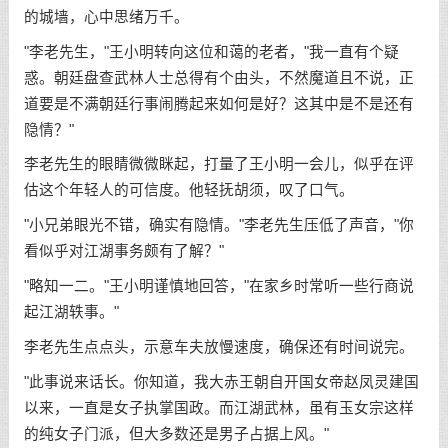
的城墙，心中思绪万千。
"李老先生，"王小明转向这位和蔼的老者，"我一直有个疑
惑。朝廷盘查武林人士总得有个由头，不然魔道且不说，正
道要是不满朝廷行事闹腾起来如何是好？这其中是不是还有
隐情？"
李老先生的眼睛微微眯起，打量了王小明一会儿，似乎在评
估这个年轻人的可信度。他轻抚胡须，叹了口气。
"小兄弟眼光不错，确实有隐情。"李老先生压低了声音，"你
看似乎对江湖事务颇有了解？"
"略知一二。"王小明谨慎地回答，"在家乡时常听一些行商说
起江湖轶事。"
李老先生点点头，示意车夫放慢速度，确保还有时间说完。
"此事说来话长。你知道，我大赤王朝自开国女帝赵凤灵建国
以来，一直是女子执掌国政。而江湖武林，虽有玉女宗这样
的纯女子门派，但大多数还是男子占据上风。"