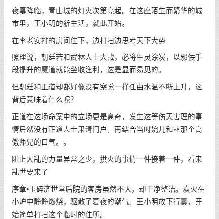
夜幕降临，青山城的灯火次第亮起。在这座陌生而繁华的城
市里，王小明的新生活，就此开始。
在李老安排的房间住下，边打扫边思考天下大势
照理说，朝廷若和武林人士大战，必将生灵涂炭，以邪佞手
段提升的魔道就能坐收渔利，这是显而易见的。
但朝廷和正道却都好像没有察觉一样任由水温不断上升，这
背后意味着什么呢？
正道在这场命案中的立场更是离奇，发生这等伤天害理的事
情居然没有正道人士肃清门户，再结合当时婉儿和林那个高
傲师兄的口气。。
阻止大乱的力量异常之少，拱火的事情一件接着一件，看来
乱世要来了
序章•玉碎济世堂后院的客房虽然不大，却干净整洁。炭火在
小炉中静静燃烧，驱散了夏夜的潮气。王小明放下行囊，开
始简单打扫这个临时的住所。