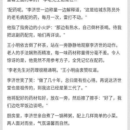
"配药呢。"李济世一边称量一边解释道，"这是给城东陈员外
的老毛病配的药，每月一次，雷打不动。"
他指了指旁边的小火炉："那边有热水，自己倒杯茶喝。待我
把这副药配完，咱们再详谈。"
王小明依言倒了杯茶，站在一旁静静地观察李济世的动作。
老人的手法娴熟而精准，每一味药材称量得分毫不差。令人
惊讶的是，他竟然不用参考方子，全凭记忆在配药。
"李老先生对药理很精通啊。"王小明由衷赞叹道。
李济世笑了笑："做了几十年，总归是有些心得。再说这济世
堂也是祖传的，到我这已经是第三代了。"
他将配好的药材包好，放在一旁，然后擦了擦手："好了，我
们边吃早饭边谈吧。"
厨房里，李济世亲自煮了一锅稀粥，配上几样简单的小菜。
两人面对而坐，气氛温馨而自然。