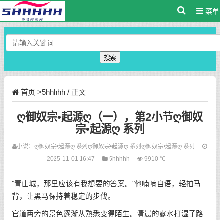
菜单
搜索
首页
>
5hhhhh
/ 正文
ღ御奴宗•起源ღ（一），第2小节ღ御奴
宗•起源ღ 系列
小说：
ღ御奴宗•起源ღ 系列
ღ御奴宗•起源ღ 系列
ღ御奴宗•起源ღ 系列
2025-11-01 16:47
5hhhhh
9910 ℃
"青山城，那里应该有我想要的答案。"他喃喃自语，轻拍马
背，让黑马保持着稳定的步伐。
官道两旁的景色逐渐从熟悉变得陌生。清晨的露水打湿了路