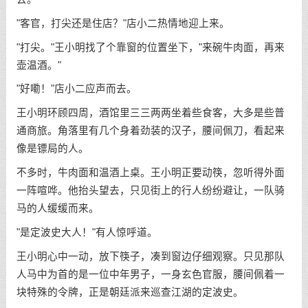
"客官，打尖还是住店？"店小二热情地迎上来。
"打尖。"王小明找了个靠窗的位置坐下，"来碗牛肉面，再来
壶温酒。"
"好嘞！"店小二应声而去。
王小明环顾四周，酒馆里三三两两坐着些食客，大多是些普
通商旅。角落里有几个身着劲装的汉子，腰间佩刀，看起来
像是镖局的人。
不多时，牛肉面和温酒上桌。王小明正要动筷，忽听得外面
一阵喧哗。他抬头望去，只见街上的行人纷纷避让，一队骑
马的人缓缓而来。
"是定波史大人！"有人惊呼道。
王小明心中一动，放下筷子，凑到窗边仔细观察。只见那队
人马中为首的是一位中年男子，一身玄色官服，腰间佩着一
块特殊的令牌，正是朝廷派来巡查江湖的定波史。