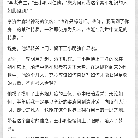
"李老先生，"王小明叫住他，"您为何对我这个素不相识的人
如此照顾？"
李济世露出神秘的笑容："也许是缘分吧。也许，我看到了你
身上的某种特质，一种即使身为凡人，也能在乱世中立足的
特质。"
说完，他轻轻关上门，留下王小明独自思索。
窗外，一轮明月升起，洒下银辉。王小明换上干净的衣裳，
躺在床上，脑海中仍在思考着天下大势。在这即将到来的乱
世中，他这个凡人，究竟应该如何自处？如何才能获得足够
的力量，不再被人看轻？
他摸了摸脖子上苏婉儿给的玉佩，心中暗暗发誓：无论如
何，半年后我一定要以全新的姿态回到清萍镇，向所有人证
明，即使是凡人，也能在这个世界上拥有自己的一席之地。
带着这个坚定的信念，王小明慢慢闭上了眼睛，陷入了梦
乡。