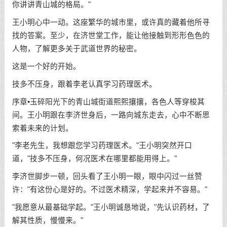
你讲讲青山城的格局。"
王小明心中一动。这座繁华的城市里，或许真的藏着他所寻
找的答案。至少，在济世堂工作，能让他接触到形形色色的
人物，了解更多关于武道世界的秘密。
这是一个好的开始。
技多不压身，跟着李老认真学习药理医术。
序章•玉碎阳光下的青山城街道熙熙攘攘，各色人等穿梭其
间。王小明跟在李济世身后，一路向城东走去，心中不断思
索着未来的计划。
"李老先生，我想跟您学习药理医术。"王小明突然开口
道，"技多不压身，何况医术在哪里都能用得上。"
李济世脚步一顿，回头看了王小明一眼，眼中闪过一丝赞
许："有这份心是好的。不过医术精深，学起来并不容易。"
"我愿意从最基础学起。"王小明诚恳地说，"先认识药材，了
解其性质，慢慢来。"