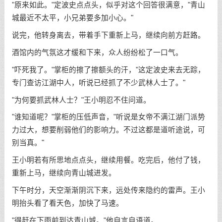
"原来如此。"定波史点点头，似乎对这个回答很满意，"青山
城最近不太平，小兄弟要多加小心。"
说完，他转身离去，带着手下重新上马，继续向前方赶路。
酒馆内的气氛这才缓和下来，众人纷纷松了一口气。
"吓死我了。"掌柜的擦了擦额头的汗，"这定波史来去无踪，
专门查访江湖中人，听说已经抓了不少武林人士了。"
"为何要抓武林人士？"王小明忍不住问道。
"谁知道呢？"掌柜的压低声音，"听说是女帝不满江湖门派势
力过大，想要削弱他们的影响力。不过这都是道听途说，可
别当真。"
王小明若有所思地点点头，继续用餐。吃完后，他付了钱，
重新上马，继续向青山城进发。
下午时分，天空渐渐阴沉下来，远处传来隐约的雷声。王小
明抬头看了看天色，加快了马速。
"得赶在下雨前到达青山城。"他自言自语道。