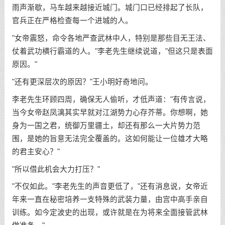
雨声渐歇，马车越来越接近城门。城门口已经排起了长队，
官兵正在严格检查每一个进城的人。
"女帝震怒，命令各地严查武林中人，特别是那些目无王法、
仗着武功横行霸道的人。"李老先生继续说道，"但这只是表面
原因。"
"还有更深层次的原因？"王小明好奇地问。
李老先生环顾四周，确保无人偷听，才低声道："有传言说，
当今女帝赵凤漓其实早就对江湖势力心存芥蒂。你想啊，她
身为一国之君，统御万里疆土，却还有那么一大片势力范
围，是她的旨意无法完全覆盖的。这如何能让一位雄才大略
的君主安心？"
"所以借此机会大力打压？"
"不仅如此。"李老先生的声音更低了，"还有消息说，女帝近
年来一直在秘密培养一支特殊的武装力量，由宫中高手亲自
训练。如今定波史的出现，或许就是在为将来全面接管武林