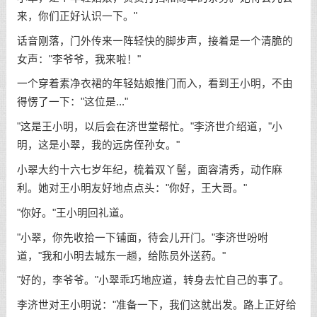
来，你们正好认识一下。"
话音刚落，门外传来一阵轻快的脚步声，接着是一个清脆的
女声："李爷爷，我来啦！"
一个穿着素净衣裙的年轻姑娘推门而入，看到王小明，不由
得愣了一下："这位是..."
"这是王小明，以后会在济世堂帮忙。"李济世介绍道，"小
明，这是小翠，我的远房侄孙女。"
小翠大约十六七岁年纪，梳着双丫髻，面容清秀，动作麻
利。她对王小明友好地点点头："你好，王大哥。"
"你好。"王小明回礼道。
"小翠，你先收拾一下铺面，待会儿开门。"李济世吩咐
道，"我和小明去城东一趟，给陈员外送药。"
"好的，李爷爷。"小翠乖巧地应道，转身去忙自己的事了。
李济世对王小明说："准备一下，我们这就出发。路上正好给