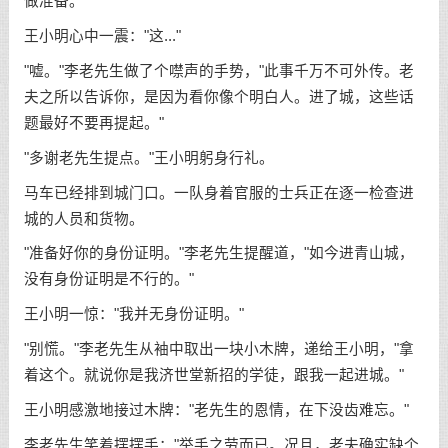
做准备。"
王小明心中一震："这..."
"嘘。"李老先生做了个噤声的手势，"此事千万不可外传。老
夫之所以告诉你，是因为看你像个明白人。进了城，这些话
题最好不要再提起。"
"多谢老先生提点。"王小明躬身行礼。
马车已经排到城门口。一队身着官服的士兵正在逐一检查进
城的人员和货物。
"准备好你的身份证明。"李老先生提醒道，"如今进青山城，
没有身份证明是不行的。"
王小明一惊："我并无身份证明。"
"别慌。"李老先生从袖中取出一块小木牌，递给王小明，"拿
着这个。就说你是我济世堂新招的学徒，跟我一起进城。"
王小明感激地接过木牌："老先生的恩情，在下没齿难忘。"
李老先生笑着摆摆手："举手之劳而已。况且，老夫确实缺个