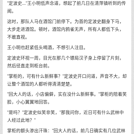
"定波史..."王小明低声念道，想起了前几日在清萍镇听到的传
闻。
这时，那队人马在酒馆门前停下。为首的定波史翻身下马，
大步走进酒馆。顿时，酒馆内鸦雀无声，所有人都低下头，
不敢直视。
王小明也赶紧低头喝酒，不想引人注目。
定波史环视一周，目光在那几个镖局汉子身上停留了片刻，
然后径直走到柜台前。
"掌柜的，可有什么新鲜事？"定波史开口问道，声音不大，却
让整个酒馆的人都听得清清楚楚。
"回大人的话，小店偏僻，实在没什么新鲜事。"掌柜的陪着笑
脸，小心翼翼地回答。
"是吗？"定波史似笑非笑，"那我问你，近日可有什么武林中
人经过此地？"
掌柜的额头渗出汗珠："回大人的话，前几日确实有几位武林