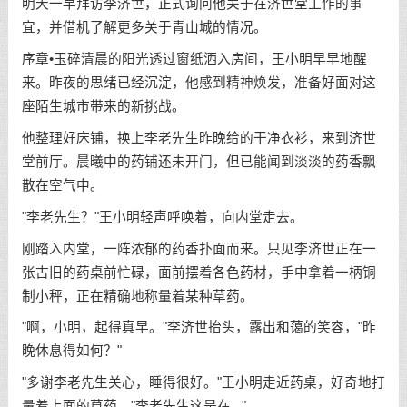
明天一早拜访李济世，正式询问他关于在济世堂工作的事
宜，并借机了解更多关于青山城的情况。
序章•玉碎清晨的阳光透过窗纸洒入房间，王小明早早地醒
来。昨夜的思绪已经沉淀，他感到精神焕发，准备好面对这
座陌生城市带来的新挑战。
他整理好床铺，换上李老先生昨晚给的干净衣衫，来到济世
堂前厅。晨曦中的药铺还未开门，但已能闻到淡淡的药香飘
散在空气中。
"李老先生？"王小明轻声呼唤着，向内堂走去。
刚踏入内堂，一阵浓郁的药香扑面而来。只见李济世正在一
张古旧的药桌前忙碌，面前摆着各色药材，手中拿着一柄铜
制小秤，正在精确地称量着某种草药。
"啊，小明，起得真早。"李济世抬头，露出和蔼的笑容，"昨
晚休息得如何？"
"多谢李老先生关心，睡得很好。"王小明走近药桌，好奇地打
量着上面的草药，"李老先生这是在..."