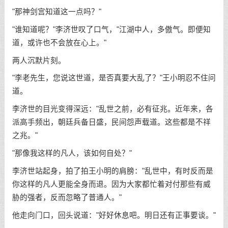
"那神剑宫知道这一点吗？"
"谁知道呢？"李济世叹了口气，"江湖中人，多傲气。即便知
道，或许也不会放在心上。"
两人沉默片刻。
"李老先生，您说这世道，是否真要大乱了？"王小明忍不住问
道。
李济世的目光变得深远："乱世之前，必有征兆。近年来，各
派高手频出，朝廷兵备日盛，民间怨声载道。这些都是不祥
之兆。"
"那像我这样的凡人，该如何自处？"
李济世站起身，拍了拍王小明的肩膀："乱世中，有时反而是
你这样的凡人更能全身而退。因为大家都忙着对付那些有威
胁的强者，反而忽略了普通人。"
他走向门口，回头说道："好好休息吧。明日还有正事要谈。"