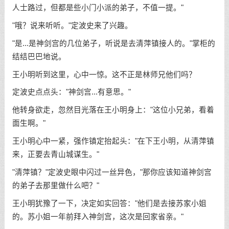
人士路过，但都是些小门小派的弟子，不值一提。"
"哦？说来听听。"定波史来了兴趣。
"是...是神剑宫的几位弟子，听说是去清萍镇接人的。"掌柜的
结结巴巴地说。
王小明听到这里，心中一惊。这不正是林师兄他们吗？
定波史点点头："神剑宫...有意思。"
他转身欲走，忽然目光落在王小明身上："这位小兄弟，看着
面生啊。"
王小明心中一紧，强作镇定抬起头："在下王小明，从清萍镇
来，正要去青山城谋生。"
"清萍镇？"定波史眼中闪过一丝异色，"那你应该知道神剑宫
的弟子去那里做什么吧？"
王小明犹豫了一下，决定如实回答："他们是去接苏家小姐
的。苏小姐一年前拜入神剑宫，这次是回家省亲。"