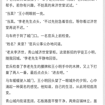
帮手。若你有兴趣，不妨真的来济世堂试试。"
"当真？"王小明眼前一亮。
"当真。"李老先生点头，"不过先别急着答应。等你看过济世
堂再说不迟。"
马车终于到了城门口。一名官兵上前检查。
"姓名？来意？"官兵公事公办地问道。
"老夫李济世，青山城济世堂掌柜。这是新招的学徒王小明，
随我回城。"李老先生平静地回答。
官兵检查了李老先生的腰牌和王小明手中的木牌，又上下打
量了两人一番，最后点点头："进去吧。"
马车缓缓驶入城门，王小明回头望了一眼城外的夕阳，心中
涌起一种莫名的感觉。他知道，自己的生活，从此将彻底改
变。
青山城内街道宽阔，石板路面平整干净，两旁店铺林立，虽