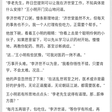
"李老先生，昨日您提到可以让我在济世堂工作，不知具体是
什么安排？"王小明开门见山地问道。
李济世喝了口粥，慢条斯理地说："济世堂虽然不大，但每天
的事务也不少。我一个人打理有些吃力，正需要个帮手。"
他放下碗，看着王小明的眼睛："你看上去是个聪明伶俐的小
伙子，如果愿意留下，可以先从学习认识药材开始。慢慢
地，再教你配药、熬药，甚至诊断病症。"
"这..."王小明有些犹豫，"可我对医药一窍不通。"
"万事开头难。"李济世不以为意，"我看你悟性不错，只要肯
学，不会太难。况且..."
他的声音忽然低了下来："在这乱世将至之时，医术或许是最
好的护身符。无论正道魔道，无论朝廷江湖，都需要医者。"
王小明若有所思地点点头："李老先生说得有道理。那...薪俸
方面？"
"每月五两银子，包吃住。"李济世道，"等你学有所成，再