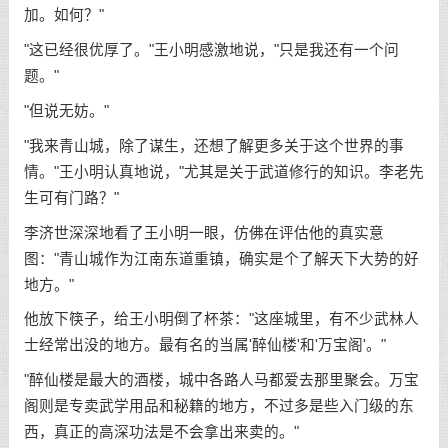
加。如何？"
"这已经很优厚了。"王小明感激地说，"只是我还有一个问
题。"
"但说无妨。"
"我来青山城，除了谋生，还想了解更多关于这个世界的事
情。"王小明认真地说，"尤其是关于武道修行的知识。李老先
生可有门路？"
李济世深深地看了王小明一眼，仿佛在评估他的真实意
图："青山城作为江南东道重镇，确实是个了解天下大势的好
地方。"
他放下筷子，给王小明倒了杯茶："这座城里，有不少武林人
士经常出没的地方。最有名的当属'醉仙楼'和'万宝阁'。"
"醉仙楼是最大的酒楼，城中各路人马都爱去那里聚会。万宝
阁则是专卖武学用品和秘籍的地方，不过多是些入门级的东
西，真正的高深功法是不会拿出来卖的。"