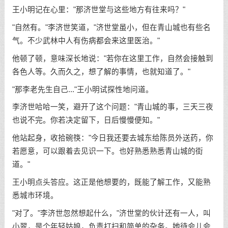
王小明记在心里："那济世堂与这些地方有往来吗？"
"自然有。"李济世笑道，"济世堂虽小，但在青山城也有些名
气。不少武林中人有伤病都会来这里医治。"
他顿了顿，意味深长地说："若你在这里工作，自然会接触到
各色人等。久而久之，想了解的事情，也就知道了。"
"那李老先生自己..."王小明试探性地问道。
李济世哈哈一笑，避开了这个问题："青山城的事，三天三夜
也说不完。你若决定留下，日后慢慢便知。"
他站起身，收拾碗筷："今日我还要去城东给陈员外送药，你
若愿意，可以跟着去见识一下。也好熟悉熟悉青山城的街
道。"
王小明点头答应。这正是他想要的，既能了解工作，又能熟
悉城市环境。
"对了。"李济世忽然想起什么，"济世堂的伙计还有一人，叫
小翠，是个年轻姑娘，负责打扫和简单的杂务。她待会儿会