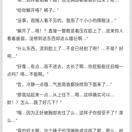
“嗯…这样紧贴着下蹲，感觉胸部都要被挤出来了呢…”
“给你解开咯？裤子。”
“没事，周围人看不见的，我用了个小小的障眼法…”
“解开了…唔！？直接一整根竖着压在脸上了…说来你人
看着瘦弱，没想到这东西却这么雄壮啊…”
“什么东西，流到脸上了…不会已经射了吧？…不是？好
吧…”
“好像…有点…吞不进去，太长了啊…你屁股能往后缩一
点吗？唔…不能啊。”
“哲，冷静一点哦…气息简直都快喷到下面来了…”
“那我站起来一点…从上往下…嗯…这样确实可以…
欸！？怎么…跳了好几下？”
“哦…因为正好被胸部夹住了么…这样子你很受不了？是
么…”
“真的好大啊，这个棒子的顶端胀成这样了都…那么…哈