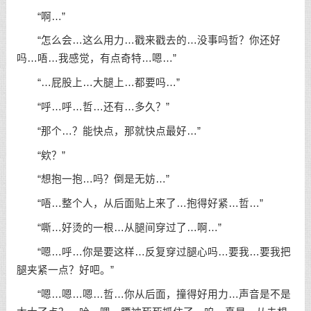
“啊…”
“怎么会…这么用力…戳来戳去的…没事吗哲？你还好
吗…唔…我感觉，有点奇特…嗯…”
“…屁股上…大腿上…都要吗…”
“呼…呼…哲…还有…多久？”
“那个…？能快点，那就快点最好…”
“欸？”
“想抱一抱…吗？倒是无妨…”
“唔…整个人，从后面贴上来了…抱得好紧…哲…”
“嘶…好烫的一根…从腿间穿过了…啊…”
“嗯…呼…你是要这样…反复穿过腿心吗…要我…要我把
腿夹紧一点？好吧。”
“嗯…嗯…嗯…哲…你从后面，撞得好用力…声音是不是