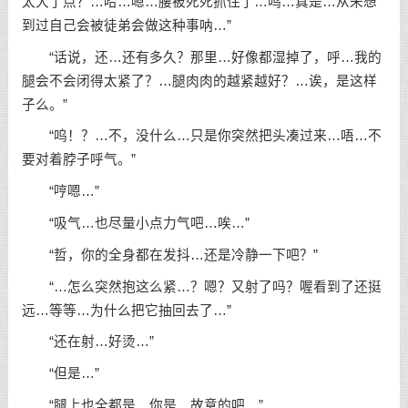
太大了点？…哈…嗯…腰被死死抓住了…呜…真是…从未想
到过自己会被徒弟会做这种事呐…”
“话说，还…还有多久？那里…好像都湿掉了，呼…我的
腿会不会闭得太紧了？…腿肉肉的越紧越好？…诶，是这样
子么。”
“呜！？…不，没什么…只是你突然把头凑过来…唔…不
要对着脖子呼气。”
“哼嗯…”
“吸气…也尽量小点力气吧…唉…”
“哲，你的全身都在发抖…还是冷静一下吧？”
“…怎么突然抱这么紧…？嗯？又射了吗？喔看到了还挺
远…等等…为什么把它抽回去了…”
“还在射…好烫…”
“但是…”
“腿上也全都是…你是…故意的吧…”