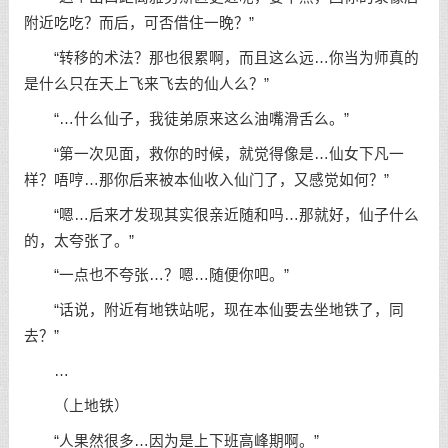
附近吃吃？而后，可否借住一晚？”
“转移的术法？那也很累啊，而且这么远…你当为师真的
是什么只在天上飞来飞去的仙人么？”
“…什么仙子，我徒弟原来这么油嘴滑舌么。”
“第一次见面，救你的时候，就觉得像是…仙女下凡一
样？唔哼…那你后来被本仙收入仙门了，又感觉如何？”
“嗯…后来才发现其实很亲近随和吗…那就好，仙子什么
的，太夸张了。”
“一点也不夸张…？嗯…随便你吧。”
“话说，附近有地铁站呢，现在本仙要去坐地铁了，同
去？”
…
（上地铁）
“人果然很多…因为是上下班高峰期啊。”