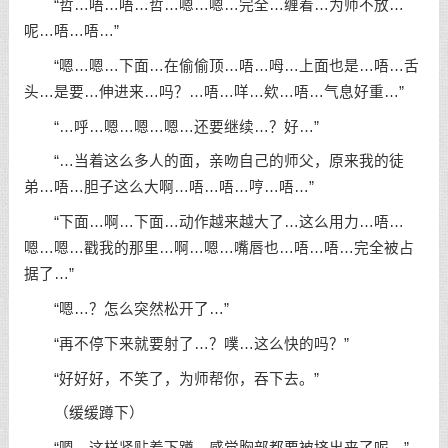
“哲…唔…唔…哲…嗯…嗯…完全…缠着…为师不放…
呢…唔…唔…”
“嗯…嗯…下面…在偷偷顶…唔…呣…上面也是…唔…舌
头…是要…伸进来…吗？…唔…咩…欸…唔…气息好重…”
“…呼…嗯…嗯…嗯…还要继续…？好…”
“…当着这么多人的面，亲吻自己的师父，原来我的徒
弟…唔…胆子这么大啊…唔…唔…哼…唔…”
“下面…啊…下面…动作越来越大了…这么用力…唔…
嗯…嗯…戳我的那里…啊…嗯…嘴唇也…唔…唔…完全被占
据了…”
“嗯…？怎么突然松开了…”
“再不停下来就要射了…？噗…这么快的吗？”
“好好好，不笑了，为师帮你，吞下去。”
（缓缓蹲下）