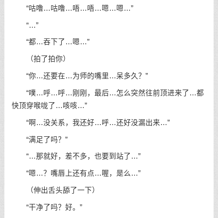
“咕噜…咕噜…唔…唔…嗯…嗯…”
“…”
“都…吞下了…嗯…”
（拍了拍你）
“你…还要在…为师的嘴里…呆多久？”
“噗…呼…呼…刚刚，最后…怎么突然往前顶进来了…都
快顶穿喉咙了…咳咳…”
“啊…没关系，我还好…呼…还好没漏出来…”
“满足了吗？”
“…那就好，差不多，也要到站了…”
“嗯…？嘴唇上还有点…喔，是么…”
（伸出舌头舔了一下）
“干净了吗？好。”