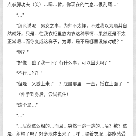
点拳脚功夫（笑）…嗯…哲，你现在的气息…很乱啊…”
“…”
“怎么说呢…男女之事，为师不太懂，不过我以为顺其自
然就好，只是…往我衣柜里放内衣这种事情…果然还是不太
正常吧…而你变成这样子，为师，是不是哪里没做对呢？”
“嗯？”
“好像…戳了我一下？有什么事，可以回头吗？”
“不行…吗？”
“但是…又戳上来了…？屁股那里…一直，抵在上面了…”
（伸手到身后，尝试抓住）
“这个是…”
“…”
“…居然这么粗的…而且…突然一跳一跳的…唔？欸？这
是，射精了吗？好多液体出来了…呼…隔着衣服…都能感受