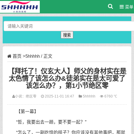
菜单
搜索
首页
>
5hhhhh
/ 正文
【拜托了！仪玄大人】师父的身材实在是
太色情了该怎么办&徒弟实在是太可爱了
该怎么办？，第1小节绝区零
小说：
绝区零
2025-11-01 16:47
5hhhhh
6760 ℃
【第一幕】
“哲，我要出去一趟，要不要一起？”
“怎么了，一副吃惊的样子？你应该没有其他事吧，那就