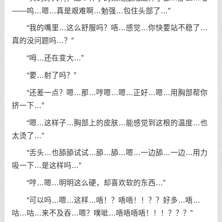
——呜…嗯…真是艰难啊…勉强…包住头部了…”
“我的嘴里…这么舒服吗？唔…感觉…你快要站不稳了…
真的没问题吗…？”
“呣…还在变大…”
“要…射了吗？”
“还差一点？嗯…那…哼嗯…嗯…正好…嗯…用胸部帮你
挤一下…”
“嗯…这样子…胸部上的皮肤…能感觉到这根的温度…也
太烫了…”
“舌头…也舔舔试试…舔…舔…嗯…一边舔…一边…用力
吸一下…是这样吗…”
“哼…嗯…明明这么硬，却喜欢软的东西…”
“可以吗…嗯…这样…唔！？唔唔！！？？好多…唔…
咕…咕…来不及吞…嗯？噗呲…唔唔唔唔！！！？？？”