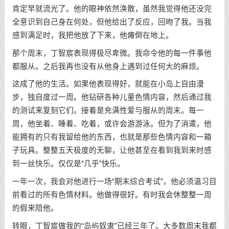
肯定早就流光了。他的眼神依然涣散，虽然我觉得他还没完
全意识到自己身在何处，但他给出了反应，回吻了我。当我
感到满足时，我把他放了下来，他瘫倒在地上。
那个周末，丁智宸表现得极尽卑微。我命令他的每一件事他
都服从。之后我再也没有从他身上遇到过任何大的麻烦。
这成了他的生活。如果他表现得好，就能在小岛上自由漫
步，独自度过一周。他钻研各种儿童色情内容，然后通过我
的测试来复刻它们。接着是充满性爱与服从的周末。每一
周，他坐着、睡着、吃着，或许会游游泳。但为了消遣，他
能拥有的只有我留给他的东西，也就是那些色情内容和一箱
子玩具。整整五天极度的无聊，让他甚至在看到我到来时感
到一丝快乐。仅仅是“几乎”快乐。
一年一次，我会对他进行一场“期末综合考试”，他必须温习目
前看过的所有色情材料。他做得很好。有时我会休整整一周
的假来陪他。
转眼，丁智宸做我的“岛屿奴隶”已经三年了。大多数周末我都