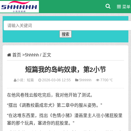
菜单
搜索
首页
>
5hhhhh
/ 正文
短篇我的岛屿奴隶，第2小节
小说：
短篇
2026-03-06 12:55
5hhhhh
7700 ℃
在他风卷残云般吃完后，我对他开始了测试。
“摆出《调教校霸成忠犬》第二章中的服从姿势。”
“在这堆东西里，找出《色情小猪》漫画里主人往小猪屁股里
塞的那个玩具，塞进你的屁股里。”