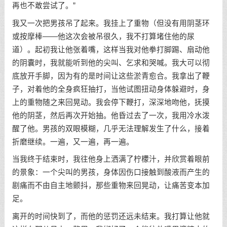
再也不敢尝试了。”
我又一次把男孩吊了起来。我挂上了重物（但没有用阴茎环
或按摩棒——他这次会被吊很久，我不打算堵住他的尿
道）。起初我让他张着嘴，这样当我对他拳打脚踢、扇动他
的阴囊时，我就能听到他的尖叫、乞求和哭喊。我大可以彻
底放开手脚，因为有的是时间让这些淤青愈合。我拿出了鞭
子，对着他的全身疯狂抽打，当他试图扭动身体躲避时，身
上的重物随之来回晃动。我会停下鞭打，深深地吻他，抚摸
他的阴茎，然后再次开始抽。他昏过去了一次，我用冷水泼
醒了他。男孩的双眼模糊，几乎无法理解发生了什么，接着
折磨继续。一遍，又一遍，再一遍。
当我终于结束时，我往他身上洒满了柠檬汁，并欣赏着眼前
的景象：一个尖叫的男孩，身体因伤口接触到酸液而产生的
剧痛而不由自主地颤抖，那些重物来回晃动，让痛苦变本加
足。
离开的时间快到了，而他的惩罚还远未结束。我打算让他就