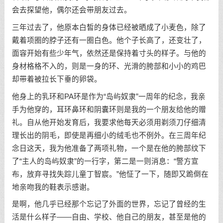
会去探望他，偶尔还会带朋友过去。
三年过去了，他原本白皙的身体已经被晒成了小麦色，除了
戴着项圈的脖子还有一圈白色。他个子长高了，还变壮了，
面容开始有些少年气，依然还是保持着寸头的样子。与他的
身材格格不入的，则是一身的环、光滑的胯部和小小的鸡巴
却带着被拉长下垂的卵袋。
他身上的乳环和PA环是作为“岛屿奴隶”一周年的纪念，我亲
手为他穿的，耳环鼻环和阴囊环则是我的一个朋友给他的赠
礼。自从他开始发育后，我要求他每天必须用剃须刀仔细清
理长出的阴毛，即使是再细小的绒毛也不例外。在三周年纪
念日这天，我为他准备了两项礼物，一个是在他的胯部纹下
了“主人的岛屿奴隶”的一行字，第二是一则消息：“警方宣
布，放弃寻找失踪儿童丁智宸。”他怔了一下，随即又跪倒在
地亲吻我的鞋表示感谢。
是啊，他几乎已经那个忘记了外面的世界，忘记了曾经的生
活是什么样子——自由、学校、他自己的朋友，甚至是他的