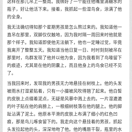
这样在那儿吊上一整周。我绑好了一个能往他嘴里滴糖水的
瓶子，好让他活下来。接着，我抓起一些湿鸟食，涂满了他
的全身。
我无法确切得知那个星期男孩是怎么熬过来的。我知道他一
直吊在那里，双脚仅仅触地，因为我时隔一周回来时他就是
那个样子。我知道即使他无法躺下，他也一定睡过觉，毕竟
我离开了整整五天。我知道当他日复一日、时时刻刻被吊在
那里时，鸟群发现了他并以他为食，因为我看到了鸟喙留下
的痕迹，尤其是在他的阴囊上，而且他身上的鸟食已经不见
了。
当我回来时，发现我的男孩无力地悬挂在树枝上。他的头发
被雨水打湿紧贴着，只有一小撮被风吹得翘了起来。他白皙
的皮肤上点缀着泥点，无疑是风暴中溅上去的。一片湿漉漉
的叶子贴在他的肩膀上，一根细树枝落在他的腿上。他的脚
趾沾满了泥土。他原本平滑的皮肤上布满了细小的红色凹
痕，那是鸟儿啄食留下的。我走向这个悬挂着的男孩，抓起
头发拉起他的头，深深地吻了他。他的嘴唇干裂，瓶里的水