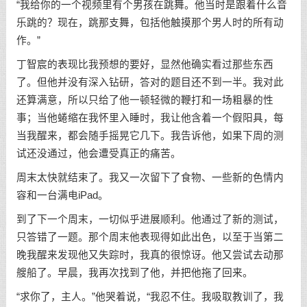
“我给你的一个视频里有个男孩在跳舞。他当时是跟着什么音
乐跳的？现在，跳那支舞，包括他触摸那个男人时的所有动
作。”
丁智宸的表现比我预想的要好，显然他确实看过那些东西
了。但他并没有深入钻研，答对的题目还不到一半。我对此
还算满意，所以只给了他一顿轻微的鞭打和一场粗暴的性
事；当他蜷缩在我怀里入睡时，我让他含着一个假阳具，每
当我醒来，都会随手摇晃它几下。我告诉他，如果下周的测
试还没通过，他会遭受真正的痛苦。
周末太快就结束了。我又一次留下了食物、一些新的色情内
容和一台满电iPad。
到了下一个周末，一切似乎进展顺利。他通过了新的测试，
只答错了一题。那个周末他表现得如此出色，以至于当第二
晚我醒来发现他又失踪时，我真的很惊讶。他又尝试去动那
艘船了。早晨，我再次找到了他，并把他拖了回来。
“求你了，主人。”他哭着说，“我忍不住。我吸取教训了，我