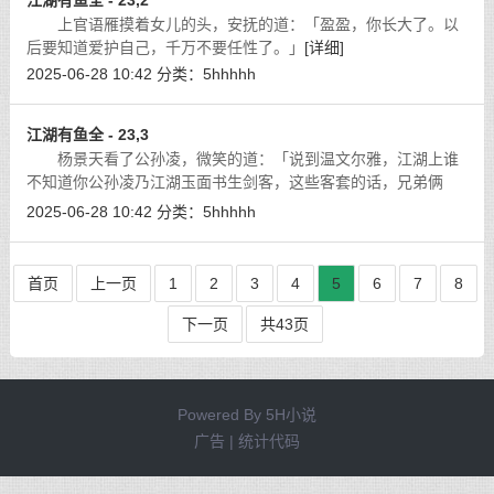
江湖有鱼全 - 23,2
上官语雁摸着女儿的头，安抚的道：「盈盈，你长大了。以
后要知道爱护自己，千万不要任性了。」
[详细]
2025-06-28 10:42
分类：
5hhhhh
江湖有鱼全 - 23,3
杨景天看了公孙凌，微笑的道：「说到温文尔雅，江湖上谁
不知道你公孙凌乃江湖玉面书生剑客，这些客套的话，兄弟俩
的，就不多说了。」
[详细]
2025-06-28 10:42
分类：
5hhhhh
首页
上一页
1
2
3
4
5
6
7
8
下一页
共43页
Powered By
5H小说
广告 | 统计代码