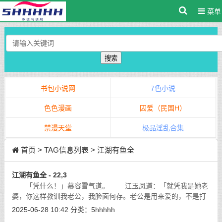
菜单
搜索
书包小说网
7色小说
色色漫画
囚爱（民国H）
禁漫天堂
极品淫乱合集
首页
> TAG信息列表 > 江湖有鱼全
江湖有鱼全 - 22,3
「凭什么！」慕容雪气道。 江玉凤道：「就凭我是她老
婆，你这样教训我老公，我脸面何存。老公是用来爱的，不是打
的。」
[详细]
2025-06-28 10:42
分类：
5hhhhh