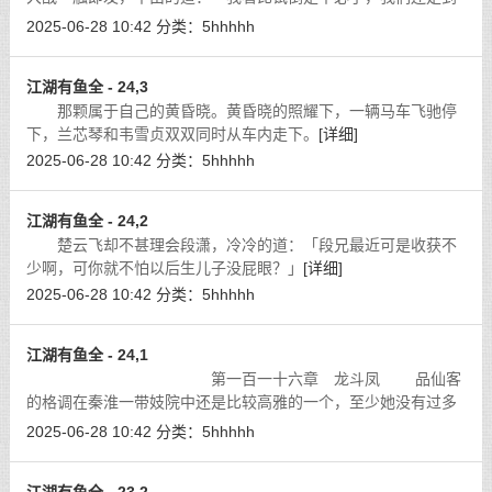
后院下棋论道去如何？」
[详细]
2025-06-28 10:42
分类：
5hhhhh
江湖有鱼全 - 24,3
那颗属于自己的黄昏晓。黄昏晓的照耀下，一辆马车飞驰停
下，兰芯琴和韦雪贞双双同时从车内走下。
[详细]
2025-06-28 10:42
分类：
5hhhhh
江湖有鱼全 - 24,2
楚云飞却不甚理会段潇，冷冷的道：「段兄最近可是收获不
少啊，可你就不怕以后生儿子没屁眼？」
[详细]
2025-06-28 10:42
分类：
5hhhhh
江湖有鱼全 - 24,1
第一百一十六章 龙斗凤 品仙客
的格调在秦淮一带妓院中还是比较高雅的一个，至少她没有过多
的俗气，秦淮河的妓院开得跟书院一样的雅气，这让公孙凌感觉
2025-06-28 10:42
分类：
5hhhhh
非常的舒服。
[详细]