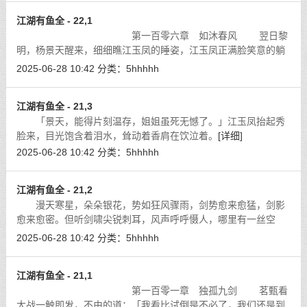
江湖有鱼全 - 22,1
第一百零六章 如沐春风 翌日黎
明，杨景天醒来，细细瞧江玉凤的睡姿，江玉凤正满脸笑意的躺
在自己怀中，胸前双峰依然雪白坚挺，弹力十足的随着江玉凤的
2025-06-28 10:42
分类：
5hhhhh
呼吸起伏微微颤动，鲜红的乳头衬着
[详细]
江湖有鱼全 - 21,3
「景天，能得片刻温存，姐姐虽死无憾了。」江玉凤抬起秀
脸来，目光饱含着泪水，耸动着香肩在饮泣着。
[详细]
2025-06-28 10:42
分类：
5hhhhh
江湖有鱼全 - 21,2
漫天寒星，朵朵银花，势如狂风骤雨，剑势愈来愈猛，剑影
愈来愈密。但听剑啸尖锐刺耳，风声呼呼慑人，哪里有一丝空
隙。
[详细]
2025-06-28 10:42
分类：
5hhhhh
江湖有鱼全 - 21,1
第一百零一章 独孤九剑 茗甄看
大战一触即发，不由的道：「我看比试倒是不必了，我们还是到